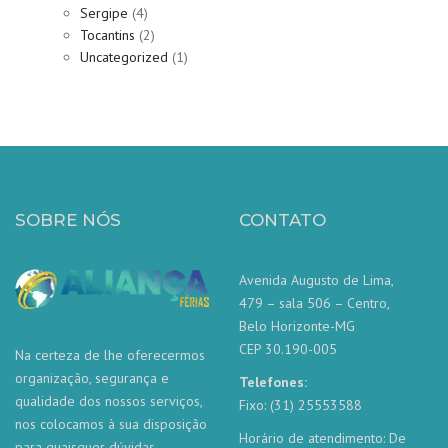
Sergipe
(4)
Tocantins
(2)
Uncategorized
(1)
SOBRE NÓS
CONTATO
Avenida Augusto de Lima,
479 – sala 506 – Centro,
Belo Horizonte-MG
CEP 30.190-005
Na certeza de lhe oferecermos
organização, segurança e
Telefones:
qualidade dos nossos serviços,
Fixo: (31) 25553588
nos colocamos à sua disposição
Horário de atendimento: De
para quaisquer dúvidas.