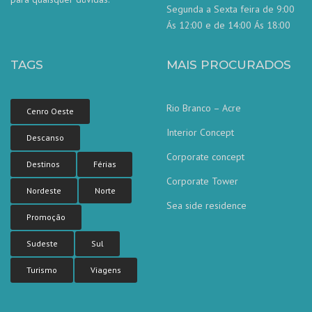
Segunda a Sexta feira de 9:00
Ás 12:00 e de 14:00 Ás 18:00
TAGS
MAIS PROCURADOS
Rio Branco – Acre
Cenro Oeste
Interior Concept
Descanso
Corporate concept
Destinos
Férias
Corporate Tower
Nordeste
Norte
Sea side residence
Nossa equipe de atendimento ao
Promoção
cliente está aqui para responder às
suas perguntas. Pergunte-nos qualquer
coisa!
Sudeste
Sul
Turismo
Viagens
Olá, em que posso ajudar?