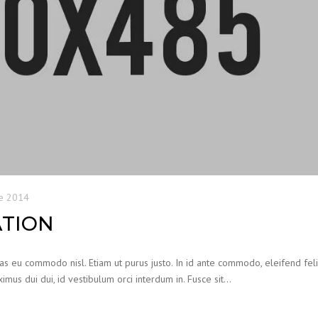
e 2014
ATION
ras eu commodo nisl. Etiam ut purus justo. In id ante commodo, eleifend feli
imus dui dui, id vestibulum orci interdum in. Fusce sit…