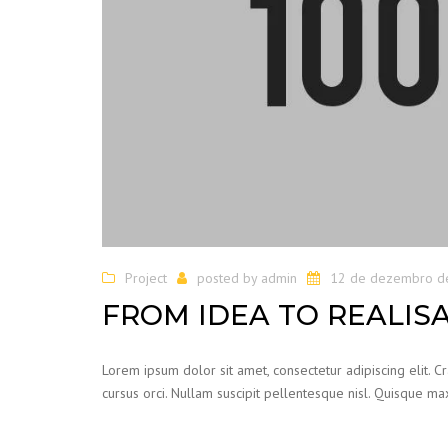
Project
posted by
admin
12 de dezembro d
FROM IDEA TO REALIS
Lorem ipsum dolor sit amet, consectetur adipiscing elit. C
cursus orci. Nullam suscipit pellentesque nisl. Quisque max