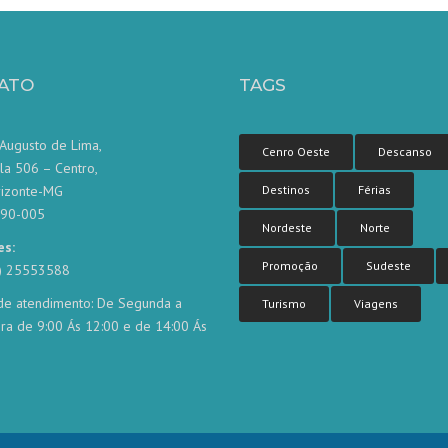
ATO
TAGS
Augusto de Lima,
Cenro Oeste
Descanso
la 506 – Centro,
rizonte-MG
Destinos
Férias
190-005
Nordeste
Norte
es:
Promoção
Sudeste
1) 25553588
de atendimento: De Segunda a
Turismo
Viagens
ira de 9:00 Ás 12:00 e de 14:00 Ás