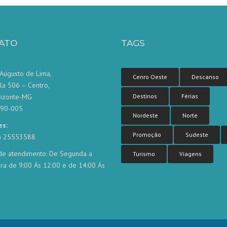
ATO
TAGS
Augusto de Lima,
Cenro Oeste
Descanso
la 506 – Centro,
rizonte-MG
Destinos
Férias
190-005
Nordeste
Norte
es:
Promoção
Sudeste
1) 25553588
de atendimento: De Segunda a
Turismo
Viagens
ira de 9:00 Ás 12:00 e de 14:00 Ás