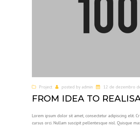
Project
posted by
admin
12 de dezembro d
FROM IDEA TO REALIS
Lorem ipsum dolor sit amet, consectetur adipiscing elit. C
cursus orci. Nullam suscipit pellentesque nisl. Quisque max