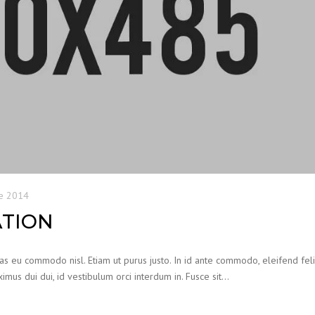
e 2014
ATION
ras eu commodo nisl. Etiam ut purus justo. In id ante commodo, eleifend feli
imus dui dui, id vestibulum orci interdum in. Fusce sit…