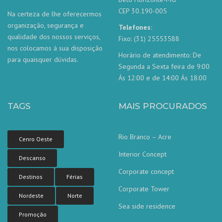
CEP 30.190-005
Na certeza de lhe oferecermos
organização, segurança e
Telefones:
qualidade dos nossos serviços,
Fixo: (31) 25553588
nos colocamos à sua disposição
Horário de atendimento: De
para quaisquer dúvidas.
Segunda a Sexta feira de 9:00
Ás 12:00 e de 14:00 Ás 18:00
TAGS
MAIS PROCURADOS
Rio Branco – Acre
Cenro Oeste
Interior Concept
Descanso
Corporate concept
Destinos
Férias
Corporate Tower
Nordeste
Norte
Sea side residence
Promoção