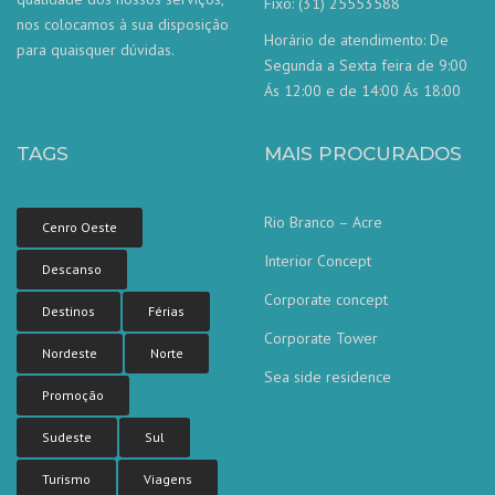
Fixo: (31) 25553588
nos colocamos à sua disposição
Horário de atendimento: De
para quaisquer dúvidas.
Segunda a Sexta feira de 9:00
Ás 12:00 e de 14:00 Ás 18:00
TAGS
MAIS PROCURADOS
Rio Branco – Acre
Cenro Oeste
Interior Concept
Descanso
Corporate concept
Destinos
Férias
Corporate Tower
Nordeste
Norte
Sea side residence
Nossa equipe de atendimento ao
Promoção
cliente está aqui para responder às
suas perguntas. Pergunte-nos qualquer
coisa!
Sudeste
Sul
Turismo
Viagens