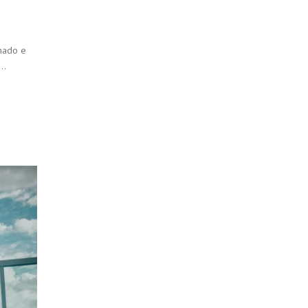
nado e
ê…