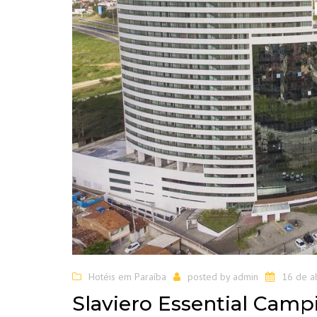
Hotéis em Paraíba
posted by
admin
16 de a
Slaviero Essential Cam