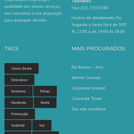
Telefones:
qualidade dos nossos serviços,
Fixo: (31) 25553588
nos colocamos à sua disposição
Horário de atendimento: De
para quaisquer dúvidas.
Segunda a Sexta feira de 9:00
Ás 12:00 e de 14:00 Ás 18:00
TAGS
MAIS PROCURADOS
Rio Branco – Acre
Cenro Oeste
Interior Concept
Descanso
Corporate concept
Destinos
Férias
Corporate Tower
Nordeste
Norte
Sea side residence
Nossa equipe de atendimento ao
Promoção
cliente está aqui para responder às
suas perguntas. Pergunte-nos qualquer
coisa!
Sudeste
Sul