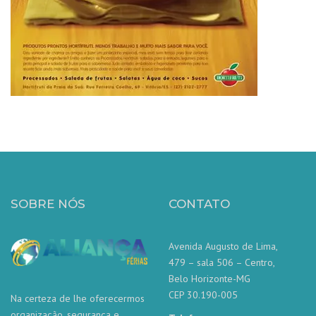
SOBRE NÓS
CONTATO
Avenida Augusto de Lima,
479 – sala 506 – Centro,
Belo Horizonte-MG
CEP 30.190-005
Na certeza de lhe oferecermos
organização, segurança e