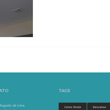
ATO
TAGS
Augusto de Lima,
Cenro Oeste
Descanso