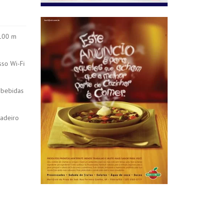
 100 m
sso Wi-Fi
 bebidas
gadeiro