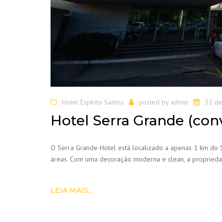
Hotel Espírito Santos
posted by
admin
31 de
Hotel Serra Grande (conv
O Serra Grande Hotel está localizado a apenas 1 km do S
áreas. Com uma decoração moderna e clean, a proprieda
LEIA MAIS...