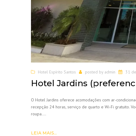
Hotel Espírito Santos
posted by
admin
31 de
Hotel Jardins (preferenci
O Hotel Jardins oferece acomodações com ar-condiciona
recepção 24 horas, serviço de quarto e Wi-Fi gratuito. V
roupa….
LEIA MAIS...