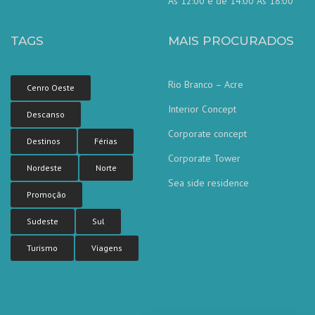
Ás 12:00 e de 14:00 Ás 18:00
TAGS
MAIS PROCURADOS
Rio Branco – Acre
Cenro Oeste
Interior Concept
Descanso
Corporate concept
Destinos
Férias
Corporate Tower
Nordeste
Norte
Sea side residence
Nossa equipe de atendimento ao
Promoção
cliente está aqui para responder às
suas perguntas. Pergunte-nos qualquer
coisa!
Sudeste
Sul
Turismo
Viagens
Olá, em que posso ajudar?