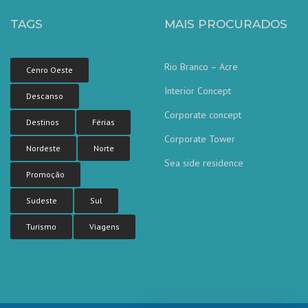
TAGS
MAIS PROCURADOS
Rio Branco – Acre
Cenro Oeste
Interior Concept
Descanso
Corporate concept
Destinos
Férias
Corporate Tower
Nordeste
Norte
Sea side residence
Nossa equipe de atendimento ao
Promoção
cliente está aqui para responder às
suas perguntas. Pergunte-nos qualquer
coisa!
Sudeste
Sul
Turismo
Viagens
Olá, em que posso ajudar?