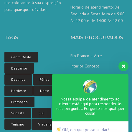
nos colocamos à sua disposição
Horário de atendimento: De
para quaisquer dúvidas.
Segunda a Sexta feira de 9:00
Ás 12:00 e de 14:00 Ás 18:00
TAGS
MAIS PROCURADOS
Rio Branco – Acre
Cenro Oeste
Interior Concept
Descanso
Corporate concept
Destinos
Férias
Corporate Tower
Nordeste
Norte
Sea side residence
Nossa equipe de atendimento ao
Promoção
cliente está aqui para responder às
suas perguntas. Pergunte-nos qualquer
coisa!
Sudeste
Sul
Turismo
Viagens
Olá, em que posso ajudar?