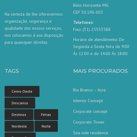
Belo Horizonte-MG
CEP 30.190-005
Na certeza de lhe oferecermos
organização, segurança e
Telefones:
qualidade dos nossos serviços,
Fixo: (31) 25553588
nos colocamos à sua disposição
Horário de atendimento: De
para quaisquer dúvidas.
Segunda a Sexta feira de 9:00
Ás 12:00 e de 14:00 Ás 18:00
TAGS
MAIS PROCURADOS
Rio Branco – Acre
Cenro Oeste
Interior Concept
Descanso
Corporate concept
Destinos
Férias
Corporate Tower
Nordeste
Norte
Sea side residence
Nossa equipe de atendimento ao