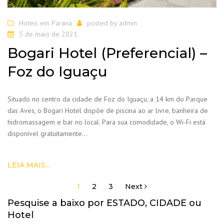
Hoteis em Paraná
posted by
admin
5 de maio de 2021
Bogari Hotel (Preferencial) –
Foz do Iguaçu
Situado no centro da cidade de Foz do Iguaçu, a 14 km do Parque
das Aves, o Bogari Hotel dispõe de piscina ao ar livre, banheira de
hidromassagem e bar no local. Para sua comodidade, o Wi-Fi está
disponível gratuitamente…
LEIA MAIS...
1
2
3
Next
Navegação
por
Pesquise a baixo por ESTADO, CIDADE ou
posts
Hotel