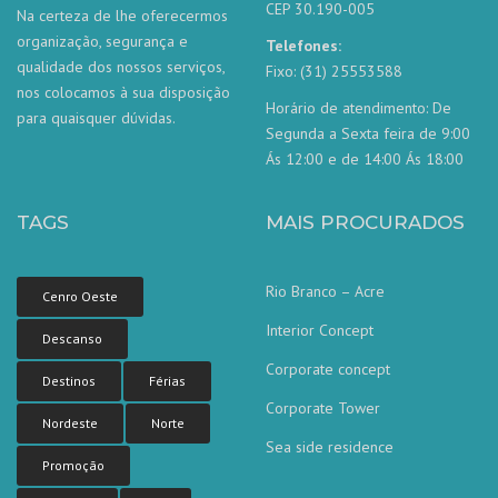
CEP 30.190-005
Na certeza de lhe oferecermos
organização, segurança e
Telefones:
qualidade dos nossos serviços,
Fixo: (31) 25553588
nos colocamos à sua disposição
Horário de atendimento: De
para quaisquer dúvidas.
Segunda a Sexta feira de 9:00
Ás 12:00 e de 14:00 Ás 18:00
TAGS
MAIS PROCURADOS
Rio Branco – Acre
Cenro Oeste
Interior Concept
Descanso
Corporate concept
Destinos
Férias
Corporate Tower
Nordeste
Norte
Sea side residence
Nossa equipe de atendimento ao
Promoção
cliente está aqui para responder às
suas perguntas. Pergunte-nos qualquer