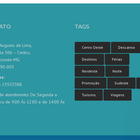
ATO
TAGS
Augusto de Lima,
Cenro Oeste
Descanso
la 506 – Centro,
rizonte-MG
Destinos
Férias
190-005
Nordeste
Norte
es:
Promoção
Sudeste
1) 25553588
de atendimento: De Segunda a
Turismo
Viagens
ira de 9:00 Ás 12:00 e de 14:00 Ás