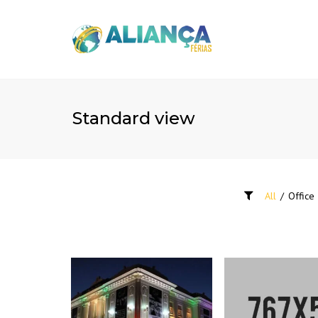
Standard view
All
/
Office
RIO BRANCO – ACRE
INTERIOR CO