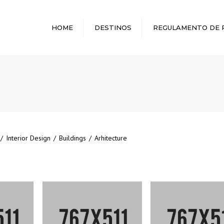
HOME
DESTINOS
REGULAMENTO DE 
MELHORES DESTINOS
/
Interior Design
/
Buildings
/
Arhitecture
NCEPT
CORPORATE CONCEPT
CORPORATE T