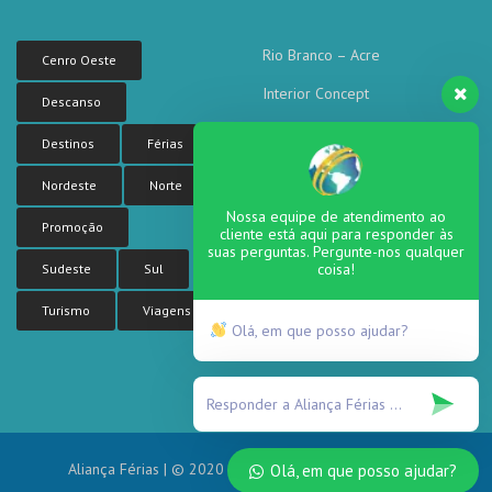
Rio Branco – Acre
Cenro Oeste
Interior Concept
Descanso
Corporate concept
Destinos
Férias
Corporate Tower
Nordeste
Norte
Sea side residence
Nossa equipe de atendimento ao
Promoção
cliente está aqui para responder às
suas perguntas. Pergunte-nos qualquer
coisa!
Sudeste
Sul
Turismo
Viagens
Olá, em que posso ajudar?
Aliança Férias | © 2020 Todos os direitos reservados.
Olá, em que posso ajudar?