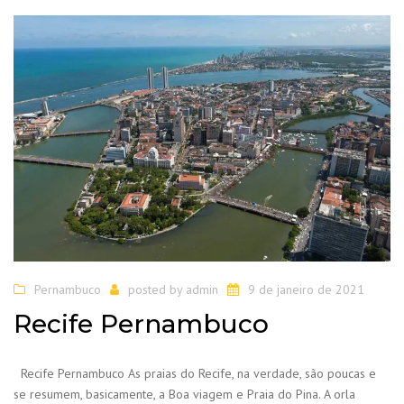
Pernambuco
posted by
admin
9 de janeiro de 2021
Recife Pernambuco
Recife Pernambuco As praias do Recife, na verdade, são poucas e
se resumem, basicamente, a Boa viagem e Praia do Pina. A orla