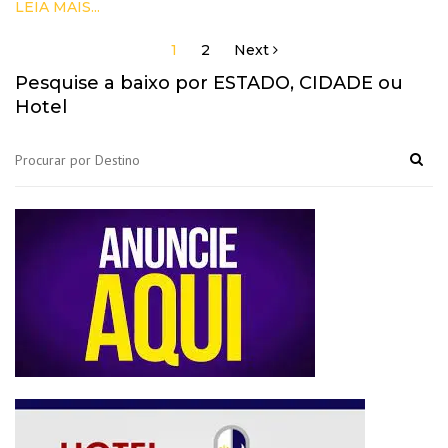
LEIA MAIS...
1
2
Next
Navegação
por
Pesquise a baixo por ESTADO, CIDADE ou
posts
Hotel