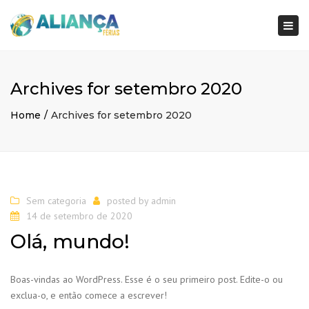
×
Togg
navi
Archives for setembro 2020
Home
Archives for setembro 2020
Sem categoria
posted by
admin
14 de setembro de 2020
Olá, mundo!
Boas-vindas ao WordPress. Esse é o seu primeiro post. Edite-o ou
exclua-o, e então comece a escrever!