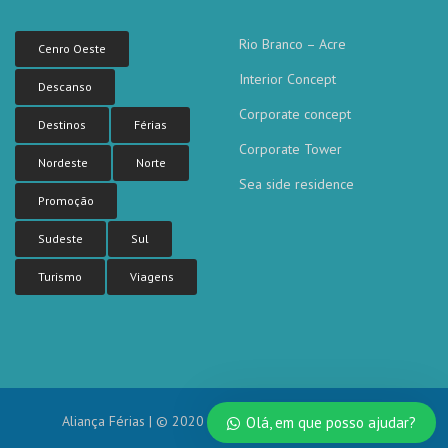
Rio Branco – Acre
Cenro Oeste
Interior Concept
Descanso
Corporate concept
Destinos
Férias
Corporate Tower
Nordeste
Norte
Sea side residence
Promoção
Sudeste
Sul
Turismo
Viagens
Aliança Férias | © 2020 Todos os direitos reservados.
Olá, em que posso ajudar?