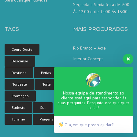
para quaisquer dúvidas.
Segunda a Sexta feira de 9:00
Ás 12:00 e de 14:00 Ás 18:00
TAGS
MAIS PROCURADOS
Rio Branco – Acre
Cenro Oeste
Interior Concept
Descanso
Corporate concept
Destinos
Férias
Corporate Tower
Nordeste
Norte
Sea side residence
Nossa equipe de atendimento ao
Promoção
cliente está aqui para responder às
suas perguntas. Pergunte-nos qualquer
coisa!
Sudeste
Sul
Turismo
Viagens
Olá, em que posso ajudar?