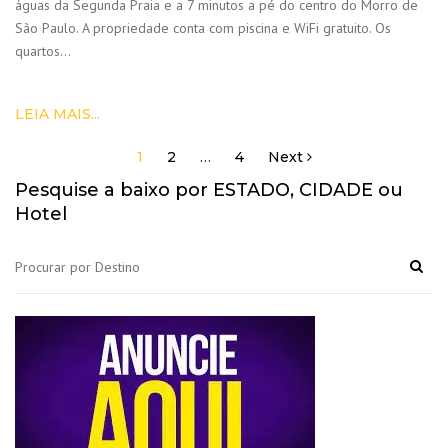
águas da Segunda Praia e a 7 minutos a pé do centro do Morro de
São Paulo. A propriedade conta com piscina e WiFi gratuito. Os
quartos…
LEIA MAIS...
1
2
…
4
Next
Navegação
por
Pesquise a baixo por ESTADO, CIDADE ou
posts
Hotel