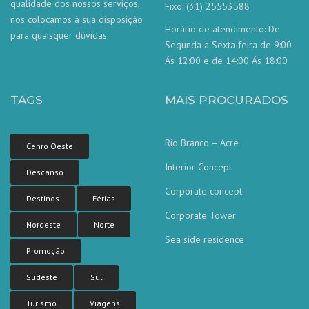
qualidade dos nossos serviços,
Fixo: (31) 25553588
nos colocamos à sua disposição
Horário de atendimento: De
para quaisquer dúvidas.
Segunda a Sexta feira de 9:00
Ás 12:00 e de 14:00 Ás 18:00
TAGS
MAIS PROCURADOS
Rio Branco – Acre
Cenro Oeste
Interior Concept
Descanso
Corporate concept
Destinos
Férias
Corporate Tower
Nordeste
Norte
Sea side residence
Promoção
Sudeste
Sul
Turismo
Viagens