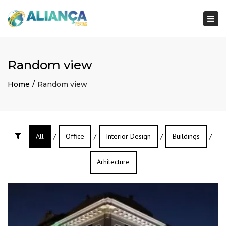
×
Togg
navi
Random view
Home
Random view
All
/
Office
/
Interior Design
/
Buildings
/
Arhitecture
Rio Branco – Acre