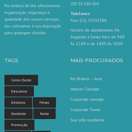
CEP 30.190-005
Na certeza de lhe oferecermos
organização, segurança e
Telefones:
qualidade dos nossos serviços,
Fixo: (31) 25553588
nos colocamos à sua disposição
Horário de atendimento: De
para quaisquer dúvidas.
Segunda a Sexta feira de 9:00
Ás 12:00 e de 14:00 Ás 18:00
TAGS
MAIS PROCURADOS
Rio Branco – Acre
Cenro Oeste
Interior Concept
Descanso
Corporate concept
Destinos
Férias
Corporate Tower
Nordeste
Norte
Sea side residence
Promoção