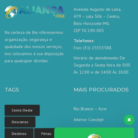
Avenida Augusto de Lima,
479 – sala 506 – Centro,
Belo Horizonte-MG
CEP 30.190-005
Na certeza de lhe oferecermos
organização, segurança e
Telefones:
qualidade dos nossos serviços,
Fixo: (31) 25553588
nos colocamos à sua disposição
Horário de atendimento: De
para quaisquer dúvidas.
Segunda a Sexta feira de 9:00
Ás 12:00 e de 14:00 Ás 18:00
TAGS
MAIS PROCURADOS
Rio Branco – Acre
Cenro Oeste
Interior Concept
Descanso
Corporate concept
Destinos
Férias