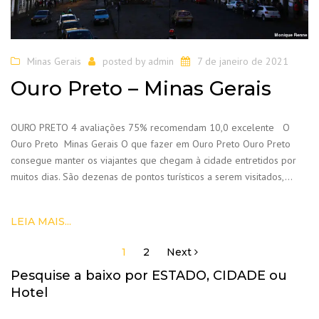
Minas Gerais
posted by
admin
7 de janeiro de 2021
Ouro Preto – Minas Gerais
OURO PRETO 4 avaliações 75% recomendam 10,0 excelente O
Ouro Preto Minas Gerais O que fazer em Ouro Preto Ouro Preto
consegue manter os viajantes que chegam à cidade entretidos por
muitos dias. São dezenas de pontos turísticos a serem visitados,…
LEIA MAIS...
1
2
Next
Navegação
por
Pesquise a baixo por ESTADO, CIDADE ou
posts
Hotel