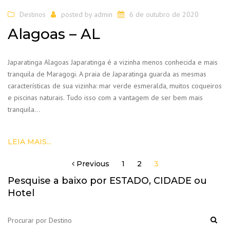
Destinos
posted by
admin
6 de outubro de 2020
Alagoas – AL
Japaratinga Alagoas Japaratinga é a vizinha menos conhecida e mais
tranquila de Maragogi. A praia de Japaratinga guarda as mesmas
características de sua vizinha: mar verde esmeralda, muitos coqueiros
e piscinas naturais. Tudo isso com a vantagem de ser bem mais
tranquila…
LEIA MAIS...
Previous
1
2
3
Navegação
por
Pesquise a baixo por ESTADO, CIDADE ou
posts
Hotel