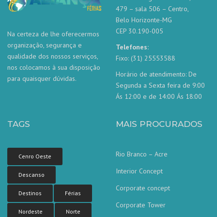
479 – sala 506 – Centro,
Belo Horizonte-MG
CEP 30.190-005
Na certeza de lhe oferecermos
organização, segurança e
Telefones:
qualidade dos nossos serviços,
Fixo: (31) 25553588
nos colocamos à sua disposição
Horário de atendimento: De
para quaisquer dúvidas.
Segunda a Sexta feira de 9:00
Ás 12:00 e de 14:00 Ás 18:00
TAGS
MAIS PROCURADOS
Rio Branco – Acre
Cenro Oeste
Interior Concept
Descanso
Corporate concept
Destinos
Férias
Corporate Tower
Nordeste
Norte