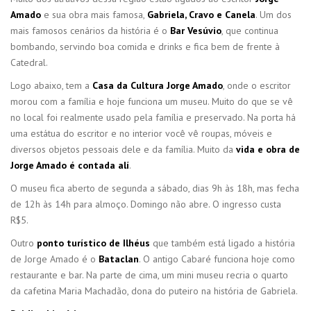
Amado
e sua obra mais famosa,
Gabriela, Cravo e Canela
. Um dos
mais famosos cenários da história é o
Bar Vesúvio
, que continua
bombando, servindo boa comida e drinks e fica bem de frente à
Catedral.
Logo abaixo, tem a
Casa da Cultura Jorge Amado
, onde o escritor
morou com a família e hoje funciona um museu. Muito do que se vê
no local foi realmente usado pela família e preservado. Na porta há
uma estátua do escritor e no interior você vê roupas, móveis e
diversos objetos pessoais dele e da família. Muito da
vida e obra de
Jorge Amado é contada alí
.
O museu fica aberto de segunda a sábado, dias 9h às 18h, mas fecha
de 12h às 14h para almoço. Domingo não abre. O ingresso custa
R$5.
Outro
ponto turístico de Ilhéus
que também está ligado a história
de Jorge Amado é o
Bataclan
. O antigo Cabaré funciona hoje como
restaurante e bar. Na parte de cima, um mini museu recria o quarto
da cafetina Maria Machadão, dona do puteiro na história de Gabriela.