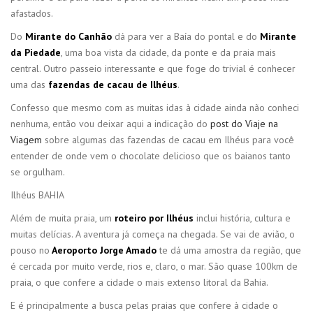
afastados.
Do
Mirante do Canhão
dá para ver a Baía do pontal e do
Mirante
da Piedade
, uma boa vista da cidade, da ponte e da praia mais
central. Outro passeio interessante e que foge do trivial é conhecer
uma das
fazendas de cacau de Ilhéus
.
Confesso que mesmo com as muitas idas à cidade ainda não conheci
nenhuma, então vou deixar aqui a indicação do
post do Viaje na
Viagem
sobre algumas das fazendas de cacau em Ilhéus para você
entender de onde vem o chocolate delicioso que os baianos tanto
se orgulham.
Ilhéus BAHIA
Além de muita praia, um
roteiro por Ilhéus
inclui história, cultura e
muitas delícias. A aventura já começa na chegada. Se vai de avião, o
pouso no
Aeroporto Jorge Amado
te dá uma amostra da região, que
é cercada por muito verde, rios e, claro, o mar. São quase 100km de
praia, o que confere a cidade o mais extenso litoral da Bahia.
E é principalmente a busca pelas praias que confere à cidade o