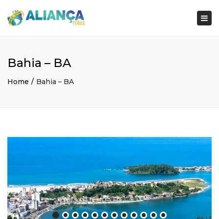
×
Togg
navi
Bahia – BA
Home
Bahia – BA