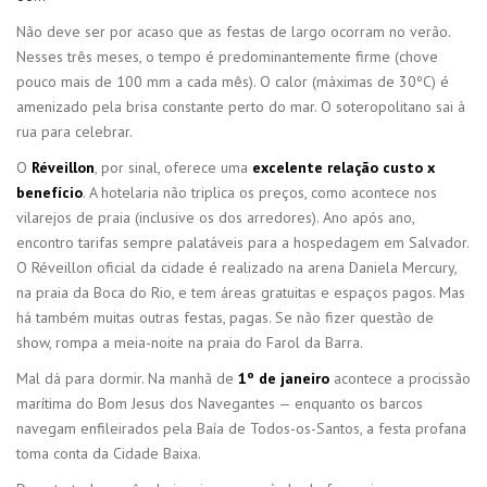
Não deve ser por acaso que as festas de largo ocorram no verão.
Nesses três meses, o tempo é predominantemente firme (chove
pouco mais de 100 mm a cada mês). O calor (máximas de 30ºC) é
amenizado pela brisa constante perto do mar. O soteropolitano sai à
rua para celebrar.
O
Réveillon
, por sinal, oferece uma
excelente relação custo x
benefício
. A hotelaria não triplica os preços, como acontece nos
vilarejos de praia (inclusive os dos arredores). Ano após ano,
encontro tarifas sempre palatáveis para a hospedagem em Salvador.
O Réveillon oficial da cidade é realizado na arena Daniela Mercury,
na praia da Boca do Rio, e tem áreas gratuitas e espaços pagos. Mas
há também muitas outras festas, pagas. Se não fizer questão de
show, rompa a meia-noite na praia do Farol da Barra.
Mal dá para dormir. Na manhã de
1º de janeiro
acontece a procissão
marítima do Bom Jesus dos Navegantes — enquanto os barcos
navegam enfileirados pela Baía de Todos-os-Santos, a festa profana
toma conta da Cidade Baixa.