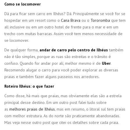
Como se locomover
Dá para ficar sem carro em Ilhéus? Dá. Principalmente se você for se
hospedar em um resort como o
Cana Brava
ou o
Tororomba
que tem
all inclusive ou em um outro hotel de frente para o mar e em um
trecho com muitas barracas. Assim você tem menos necessidade de
se locomover.
De qualquer forma,
andar de carro pelo centro de Ilhéus
também
não é tão simples, porque as ruas são estreitas e o trânsito é
confuso. Quando for andar por alí, melhor mesmo ir de
Uber
.
Recomendo alugar o carro para você poder explorar as diversas
praias e também fazer alguns passeios nos arredores.
Roteiro Ilhéus: o que fazer
Como disse, há mais que praias, mas obviamente elas são a estrela
principal desse destino. Em um outro post falei tudo sobre
as
melhores praias de Ilhéus
, mas em resumo, o litoral sul tem praias
com melhor estrutura. As do norte são praticamente abandonadas.
Mas veja nesse outro post que citei os detalhes sobre cada praia.