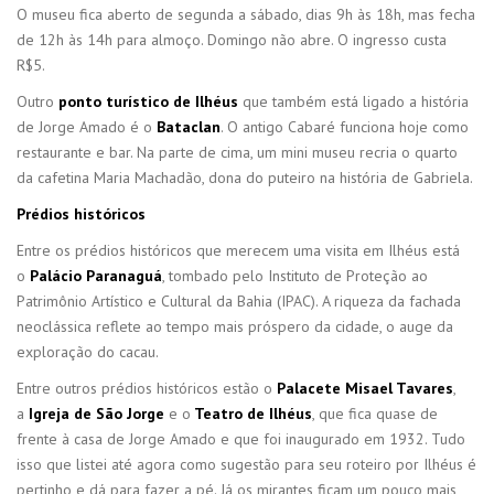
O museu fica aberto de segunda a sábado, dias 9h às 18h, mas fecha
de 12h às 14h para almoço. Domingo não abre. O ingresso custa
R$5.
Outro
ponto turístico de Ilhéus
que também está ligado a história
de Jorge Amado é o
Bataclan
. O antigo Cabaré funciona hoje como
restaurante e bar. Na parte de cima, um mini museu recria o quarto
da cafetina Maria Machadão, dona do puteiro na história de Gabriela.
Prédios históricos
Entre os prédios históricos que merecem uma visita em Ilhéus está
o
Palácio Paranaguá
, tombado pelo Instituto de Proteção ao
Patrimônio Artístico e Cultural da Bahia (IPAC). A riqueza da fachada
neoclássica reflete ao tempo mais próspero da cidade, o auge da
exploração do cacau.
Entre outros prédios históricos estão o
Palacete Misael Tavares
,
a
Igreja de São Jorge
e o
Teatro de Ilhéus
, que fica quase de
frente à casa de Jorge Amado e que foi inaugurado em 1932. Tudo
isso que listei até agora como sugestão para seu roteiro por Ilhéus é
pertinho e dá para fazer a pé. Já os mirantes ficam um pouco mais