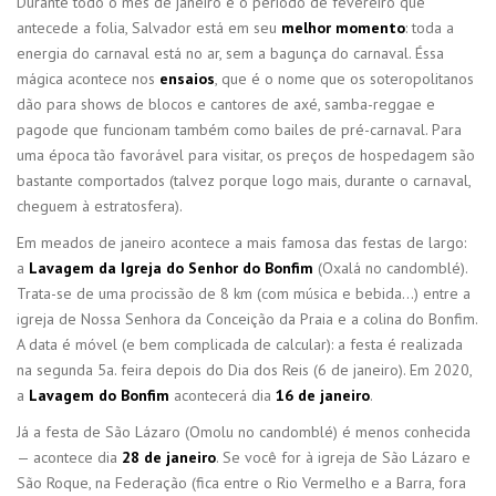
Durante todo o mês de janeiro e o período de fevereiro que
antecede a folia, Salvador está em seu
melhor momento
: toda a
energia do carnaval está no ar, sem a bagunça do carnaval. Éssa
mágica acontece nos
ensaios
, que é o nome que os soteropolitanos
dão para shows de blocos e cantores de axé, samba-reggae e
pagode que funcionam também como bailes de pré-carnaval. Para
uma época tão favorável para visitar, os preços de hospedagem são
bastante comportados (talvez porque logo mais, durante o carnaval,
cheguem à estratosfera).
Em meados de janeiro acontece a mais famosa das festas de largo:
a
Lavagem da Igreja do Senhor do Bonfim
(Oxalá no candomblé).
Trata-se de uma procissão de 8 km (com música e bebida…) entre a
igreja de Nossa Senhora da Conceição da Praia e a colina do Bonfim.
A data é móvel (e bem complicada de calcular): a festa é realizada
na segunda 5a. feira depois do Dia dos Reis (6 de janeiro). Em 2020,
a
Lavagem do Bonfim
acontecerá dia
16 de janeiro
.
Já a festa de São Lázaro (Omolu no candomblé) é menos conhecida
— acontece dia
28 de janeiro
. Se você for à igreja de São Lázaro e
São Roque, na Federação (fica entre o Rio Vermelho e a Barra, fora