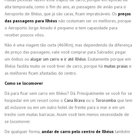
alta temporada, como o fim do ano, as passagens de avião para o
Aeroporto de Ilhéus, que já são caras, ficam impraticáveis. Os
preços
das passagens para Ilhéus
não costumam ser os melhores, porque
o Aeroporto Jorge Amado é pequeno e tem capacidade para
receber poucos vôos.
Não é uma viagem tão curta (460Km), mas dependendo da diferença
de preço das passagens, vale você comprar para Salvador, pegar
um ônibus ou
alugar um carro e ir até Ilhéus
. Exatamente porque em
Ilhéus facilita muito se você tiver de carro, porque há
muitas praias
e
as melhores ficam afastadas do centro.
Como se locomover
Dá para ficar sem carro em Ilhéus? Dá. Principalmente se você for se
hospedar em um resort como o
Cana Brava
ou o
Tororomba
que tem
all inclusive ou em um outro hotel de frente para o mar e em um
trecho com muitas barracas. Assim você tem menos necessidade de
se locomover.
De qualquer forma,
andar de carro pelo centro de Ilhéus
também