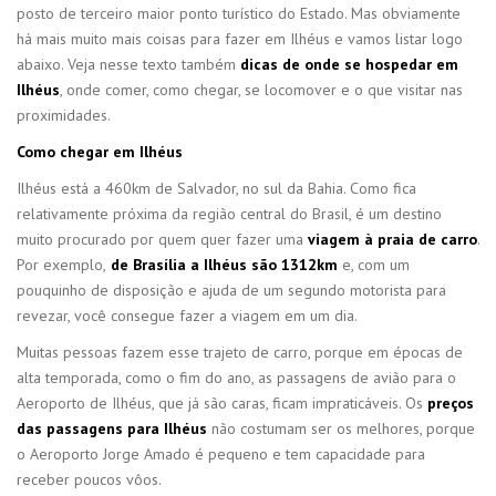
posto de terceiro maior ponto turístico do Estado. Mas obviamente
há mais muito mais coisas para fazer em Ilhéus e vamos listar logo
abaixo. Veja nesse texto também
dicas de onde se hospedar em
Ilhéus
, onde comer, como chegar, se locomover e o que visitar nas
proximidades.
Como chegar em Ilhéus
Ilhéus está a 460km de Salvador, no sul da Bahia. Como fica
relativamente próxima da região central do Brasil, é um destino
muito procurado por quem quer fazer uma
viagem à praia de carro
.
Por exemplo,
de Brasília a Ilhéus são 1312km
e, com um
pouquinho de disposição e ajuda de um segundo motorista para
revezar, você consegue fazer a viagem em um dia.
Muitas pessoas fazem esse trajeto de carro, porque em épocas de
alta temporada, como o fim do ano, as passagens de avião para o
Aeroporto de Ilhéus, que já são caras, ficam impraticáveis. Os
preços
das passagens para Ilhéus
não costumam ser os melhores, porque
o Aeroporto Jorge Amado é pequeno e tem capacidade para
receber poucos vôos.