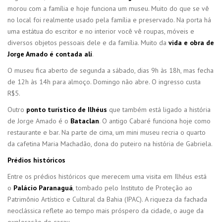
morou com a família e hoje funciona um museu. Muito do que se vê
no local foi realmente usado pela família e preservado. Na porta há
uma estátua do escritor e no interior você vê roupas, móveis e
diversos objetos pessoais dele e da família. Muito da
vida e obra de
Jorge Amado é contada alí
.
O museu fica aberto de segunda a sábado, dias 9h às 18h, mas fecha
de 12h às 14h para almoço. Domingo não abre. O ingresso custa
R$5.
Outro
ponto turístico de Ilhéus
que também está ligado a história
de Jorge Amado é o
Bataclan
. O antigo Cabaré funciona hoje como
restaurante e bar. Na parte de cima, um mini museu recria o quarto
da cafetina Maria Machadão, dona do puteiro na história de Gabriela.
Prédios históricos
Entre os prédios históricos que merecem uma visita em Ilhéus está
o
Palácio Paranaguá
, tombado pelo Instituto de Proteção ao
Patrimônio Artístico e Cultural da Bahia (IPAC). A riqueza da fachada
neoclássica reflete ao tempo mais próspero da cidade, o auge da
exploração do cacau.