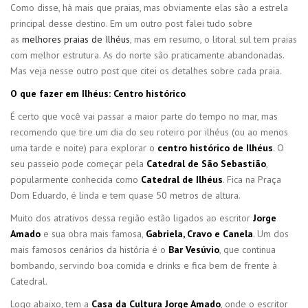
Como disse, há mais que praias, mas obviamente elas são a estrela
principal desse destino. Em um outro post falei tudo sobre
as
melhores praias de Ilhéus
, mas em resumo, o litoral sul tem praias
com melhor estrutura. As do norte são praticamente abandonadas.
Mas veja nesse outro post que citei os detalhes sobre cada praia.
O que fazer em Ilhéus: Centro histórico
É certo que você vai passar a maior parte do tempo no mar, mas
recomendo que tire um dia do seu roteiro por ilhéus (ou ao menos
uma tarde e noite) para explorar o
centro histórico de Ilhéus
. O
seu passeio pode começar pela
Catedral de São Sebastião
,
popularmente conhecida como
Catedral de Ilhéus
. Fica na Praça
Dom Eduardo, é linda e tem quase 50 metros de altura.
Muito dos atrativos dessa região estão ligados ao escritor
Jorge
Amado
e sua obra mais famosa,
Gabriela, Cravo e Canela
. Um dos
mais famosos cenários da história é o
Bar Vesúvio
, que continua
bombando, servindo boa comida e drinks e fica bem de frente à
Catedral.
Logo abaixo, tem a
Casa da Cultura Jorge Amado
, onde o escritor