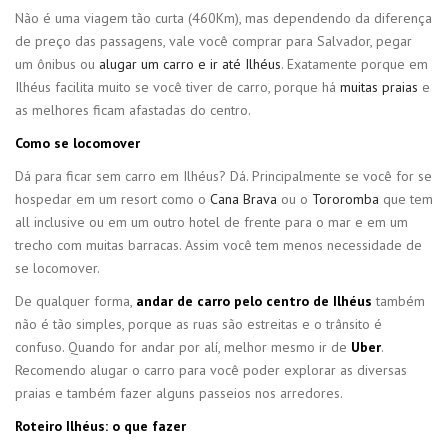
Não é uma viagem tão curta (460Km), mas dependendo da diferença
de preço das passagens, vale você comprar para Salvador, pegar
um ônibus ou
alugar um carro e ir até Ilhéus
. Exatamente porque em
Ilhéus facilita muito se você tiver de carro, porque há
muitas praias
e
as melhores ficam afastadas do centro.
Como se locomover
Dá para ficar sem carro em Ilhéus? Dá. Principalmente se você for se
hospedar em um resort como o
Cana Brava
ou o
Tororomba
que tem
all inclusive ou em um outro hotel de frente para o mar e em um
trecho com muitas barracas. Assim você tem menos necessidade de
se locomover.
De qualquer forma,
andar de carro pelo centro de Ilhéus
também
não é tão simples, porque as ruas são estreitas e o trânsito é
confuso. Quando for andar por alí, melhor mesmo ir de
Uber
.
Recomendo alugar o carro para você poder explorar as diversas
praias e também fazer alguns passeios nos arredores.
Roteiro Ilhéus: o que fazer