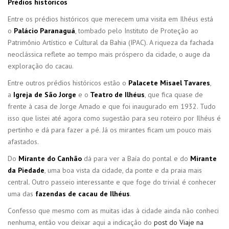
Prédios históricos
Entre os prédios históricos que merecem uma visita em Ilhéus está
o
Palácio Paranaguá
, tombado pelo Instituto de Proteção ao
Patrimônio Artístico e Cultural da Bahia (IPAC). A riqueza da fachada
neoclássica reflete ao tempo mais próspero da cidade, o auge da
exploração do cacau.
Entre outros prédios históricos estão o
Palacete Misael Tavares
,
a
Igreja de São Jorge
e o
Teatro de Ilhéus
, que fica quase de
frente à casa de Jorge Amado e que foi inaugurado em 1932. Tudo
isso que listei até agora como sugestão para seu roteiro por Ilhéus é
pertinho e dá para fazer a pé. Já os mirantes ficam um pouco mais
afastados.
Do
Mirante do Canhão
dá para ver a Baía do pontal e do
Mirante
da Piedade
, uma boa vista da cidade, da ponte e da praia mais
central. Outro passeio interessante e que foge do trivial é conhecer
uma das
fazendas de cacau de Ilhéus
.
Confesso que mesmo com as muitas idas à cidade ainda não conheci
nenhuma, então vou deixar aqui a indicação do
post do Viaje na