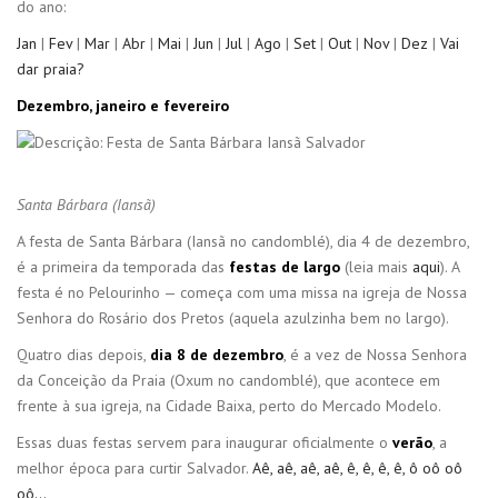
do ano:
Jan
|
Fev
|
Mar
|
Abr
|
Mai
|
Jun
|
Jul
|
Ago
|
Set
|
Out
|
Nov
|
Dez
|
Vai
dar praia?
Dezembro, janeiro e fevereiro
Santa Bárbara (Iansã)
A festa de Santa Bárbara (Iansã no candomblé), dia 4 de dezembro,
é a primeira da temporada das
festas de largo
(leia mais
aqui
). A
festa é no Pelourinho — começa com uma missa na igreja de Nossa
Senhora do Rosário dos Pretos (aquela azulzinha bem no largo).
Quatro dias depois,
dia 8 de dezembro
, é a vez de Nossa Senhora
da Conceição da Praia (Oxum no candomblé), que acontece em
frente à sua igreja, na Cidade Baixa, perto do Mercado Modelo.
Essas duas festas servem para inaugurar oficialmente o
verão
, a
melhor época para curtir Salvador.
Aê, aê, aê, aê, ê, ê, ê, ê, ô oô oô
oô…