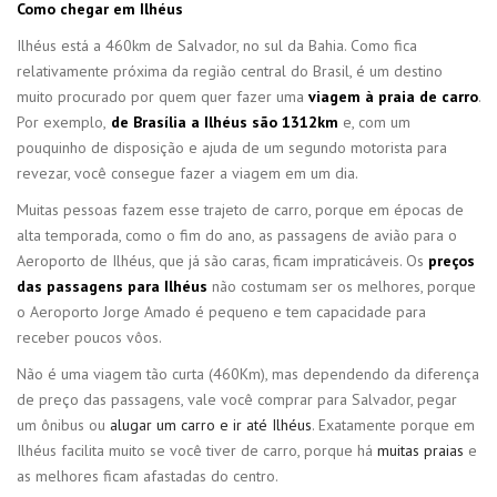
Como chegar em Ilhéus
Ilhéus está a 460km de Salvador, no sul da Bahia. Como fica
relativamente próxima da região central do Brasil, é um destino
muito procurado por quem quer fazer uma
viagem à praia de carro
.
Por exemplo,
de Brasília a Ilhéus são 1312km
e, com um
pouquinho de disposição e ajuda de um segundo motorista para
revezar, você consegue fazer a viagem em um dia.
Muitas pessoas fazem esse trajeto de carro, porque em épocas de
alta temporada, como o fim do ano, as passagens de avião para o
Aeroporto de Ilhéus, que já são caras, ficam impraticáveis. Os
preços
das passagens para Ilhéus
não costumam ser os melhores, porque
o Aeroporto Jorge Amado é pequeno e tem capacidade para
receber poucos vôos.
Não é uma viagem tão curta (460Km), mas dependendo da diferença
de preço das passagens, vale você comprar para Salvador, pegar
um ônibus ou
alugar um carro e ir até Ilhéus
. Exatamente porque em
Ilhéus facilita muito se você tiver de carro, porque há
muitas praias
e
as melhores ficam afastadas do centro.