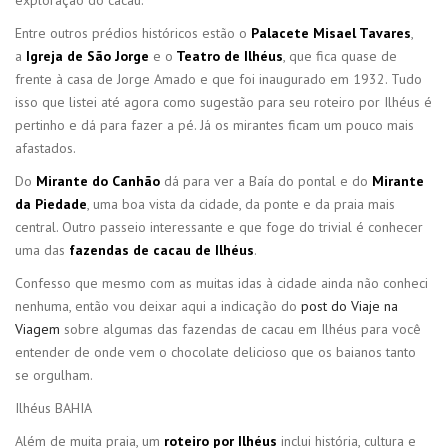
Entre outros prédios históricos estão o
Palacete Misael Tavares
,
a
Igreja de São Jorge
e o
Teatro de Ilhéus
, que fica quase de
frente à casa de Jorge Amado e que foi inaugurado em 1932. Tudo
isso que listei até agora como sugestão para seu roteiro por Ilhéus é
pertinho e dá para fazer a pé. Já os mirantes ficam um pouco mais
afastados.
Do
Mirante do Canhão
dá para ver a Baía do pontal e do
Mirante
da Piedade
, uma boa vista da cidade, da ponte e da praia mais
central. Outro passeio interessante e que foge do trivial é conhecer
uma das
fazendas de cacau de Ilhéus
.
Confesso que mesmo com as muitas idas à cidade ainda não conheci
nenhuma, então vou deixar aqui a indicação do
post do Viaje na
Viagem
sobre algumas das fazendas de cacau em Ilhéus para você
entender de onde vem o chocolate delicioso que os baianos tanto
se orgulham.
Ilhéus BAHIA
Além de muita praia, um
roteiro por Ilhéus
inclui história, cultura e