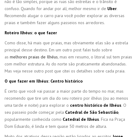
não é tão simples, porque as ruas são estreitas e o trânsito é
confuso. Quando for andar por alí, melhor mesmo ir de
Uber
.
Recomendo alugar o carro para você poder explorar as diversas
praias e também fazer alguns passeios nos arredores.
Roteiro Ilhéus: o que fazer
Como disse, há mais que praias, mas obviamente elas são a estrela
principal desse destino. Em um outro post falei tudo sobre
as
melhores praias de Ilhéus
, mas em resumo, o litoral sul tem praias
com melhor estrutura. As do norte são praticamente abandonadas.
Mas veja nesse outro post que citei os detalhes sobre cada praia.
O que fazer em Ilhéus: Centro histórico
É certo que você vai passar a maior parte do tempo no mar, mas
recomendo que tire um dia do seu roteiro por ilhéus (ou ao menos
uma tarde e noite) para explorar o
centro histórico de Ilhéus
. O
seu passeio pode começar pela
Catedral de São Sebastião
,
popularmente conhecida como
Catedral de Ilhéus
. Fica na Praça
Dom Eduardo, é linda e tem quase 50 metros de altura.
Muito dos atrativos dessa região estão ligados ao escritor
Jorge