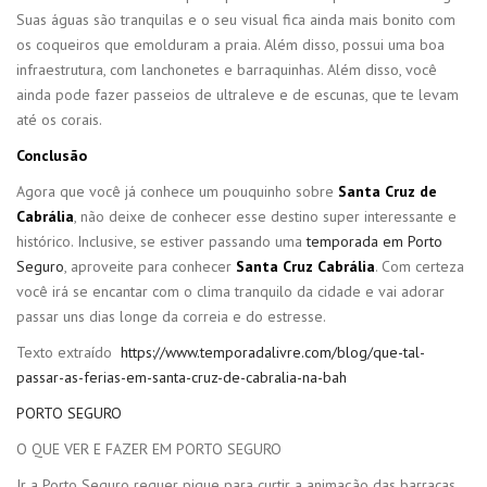
Suas águas são tranquilas e o seu visual fica ainda mais bonito com
os coqueiros que emolduram a praia. Além disso, possui uma boa
infraestrutura, com lanchonetes e barraquinhas. Além disso, você
ainda pode fazer passeios de ultraleve e de escunas, que te levam
até os corais.
Conclusão
Agora que você já conhece um pouquinho sobre
Santa Cruz de
Cabrália
, não deixe de conhecer esse destino super interessante e
histórico. Inclusive, se estiver passando uma
temporada em Porto
Seguro
, aproveite para conhecer
Santa Cruz Cabrália
. Com certeza
você irá se encantar com o clima tranquilo da cidade e vai adorar
passar uns dias longe da correia e do estresse.
Texto extraído
https://www.temporadalivre.com/blog/que-tal-
passar-as-ferias-em-santa-cruz-de-cabralia-na-bah
PORTO SEGURO
O QUE VER E FAZER EM PORTO SEGURO
Ir a Porto Seguro requer pique para curtir a animação das barracas