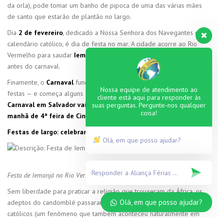
da orla), pode tomar um banho de pipoca de uma das várias mães
de santo que estarão de plantão no largo.
Dia
2 de fevereiro
, dedicado a Nossa Senhora dos Navegantes no
calendário católico, é dia de festa no mar. A cidade acorre ao Rio
Vermelho para saudar
Iemanjá
, na última grande festa de largo
antes do carnaval.
Finamente, o
Carnaval
funciona como a apoteose da temporada de
Nossa equipe de atendimento ao
festas — e começa alguns dias antes do resto do Brasil.
Em 2020, o
cliente está aqui para responder às
Carnaval em Salvador vai de 4ª feira dia 19 de fevereiro até a
suas perguntas. Pergunte-nos qualquer
coisa!
manhã de 4ª feira de Cinzas, 26 de fevereiro
.
Festas de largo: celebrando o sincretismo
Olá, em que posso ajudar?
Festa de Iemanjá no Rio Vermelho
Sem liberdade para praticar a religião que trouxeram da África, os
Olá, em que posso ajudar?
adeptos do candomblé passaram a associar seus orixás a santos
católicos (um fenômeno que também aconteceu naturalmente em