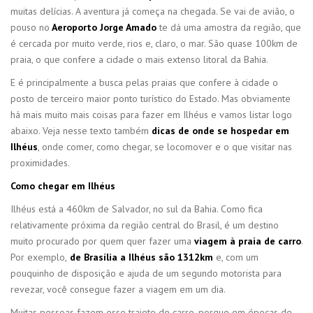
muitas delícias. A aventura já começa na chegada. Se vai de avião, o
pouso no
Aeroporto Jorge Amado
te dá uma amostra da região, que
é cercada por muito verde, rios e, claro, o mar. São quase 100km de
praia, o que confere a cidade o mais extenso litoral da Bahia.
E é principalmente a busca pelas praias que confere à cidade o
posto de terceiro maior ponto turístico do Estado. Mas obviamente
há mais muito mais coisas para fazer em Ilhéus e vamos listar logo
abaixo. Veja nesse texto também
dicas de onde se hospedar em
Ilhéus
, onde comer, como chegar, se locomover e o que visitar nas
proximidades.
Como chegar em Ilhéus
Ilhéus está a 460km de Salvador, no sul da Bahia. Como fica
relativamente próxima da região central do Brasil, é um destino
muito procurado por quem quer fazer uma
viagem à praia de carro
.
Por exemplo,
de Brasília a Ilhéus são 1312km
e, com um
pouquinho de disposição e ajuda de um segundo motorista para
revezar, você consegue fazer a viagem em um dia.
Muitas pessoas fazem esse trajeto de carro, porque em épocas de