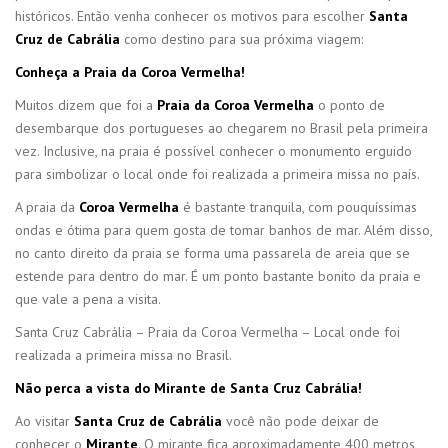
históricos. Então venha conhecer os motivos para escolher
Santa
Cruz de Cabrália
como destino para sua próxima viagem:
Conheça a Praia da Coroa Vermelha!
Muitos dizem que foi a
Praia da Coroa Vermelha
o ponto de
desembarque dos portugueses ao chegarem no Brasil pela primeira
vez. Inclusive, na praia é possível conhecer o monumento erguido
para simbolizar o local onde foi realizada a primeira missa no país.
A praia da
Coroa Vermelha
é bastante tranquila, com pouquíssimas
ondas e ótima para quem gosta de tomar banhos de mar. Além disso,
no canto direito da praia se forma uma passarela de areia que se
estende para dentro do mar. É um ponto bastante bonito da praia e
que vale a pena a visita.
Santa Cruz Cabrália – Praia da Coroa Vermelha – Local onde foi
realizada a primeira missa no Brasil.
Não perca a vista do Mirante de Santa Cruz Cabrália!
Ao visitar
Santa Cruz de Cabrália
você não pode deixar de
conhecer o
Mirante
. O mirante fica aproximadamente 400 metros