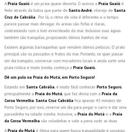
A
Praia Guaiú
é um praia quase deserta. O acesso a
Praia Guaiú
é
feito através da balsa que parte de
Santo André
, vilarejo de
Santa
Cruz de Cabrália
. Por lá, o ritmo de vida é diferente e o tempo
parece passar mais devagar. As areias são fofas e claras,
contrastando com o tom esverdeado do mar. Inclusive suas águas
também são tranquilas, propiciando ótimos banhos de mar.
Existem algumas barraquinhas que vendem ótimos petiscos. O prato
principal são os pescados e frutos do mar. Portanto, se quer passar
um dia tranquilo, conversar com moradores locais e ainda curtir uma
praia rústica e muito bonita, conheça a
Praia Guaiú.
Dê um pulo na Praia do Mutá, em Porto Seguro!
Estando em
Santa Cabrália
, é muito fácil conhecer
Porto Seguro
,
principalmente a
Praia do Mutá
, que faz divisa com a
Praia da
Coroa Vermelha
.
Santa Cruz Cabrália
fica apenas 45 minutos de
Porto Seguro, por isso, reserve um dia para pegar o carro e dar uma
passadinha na cidade vizinha. Inclusive, a
Praia do Mutá
e a
Praia
da Coroa Vermelha
são coladinhas e vale a pena curtir as duas.
A
Praia do Mutá
é ótima para quem busca tranquilidade e sossego.