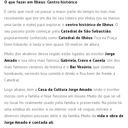
O que fazer em Ilhéus: Centro histórico
É certo que você vai passar a maior parte do tempo no mar, mas
recomendo que tire um dia do seu roteiro por ilhéus (ou ao menos
uma tarde e noite) para explorar o
centro histórico de Ilhéus
. O
seu passeio pode começar pela
Catedral de São Sebastião
,
popularmente conhecida como
Catedral de Ilhéus
. Fica na Praça
Dom Eduardo, é linda e tem quase 50 metros de altura.
Muito dos atrativos dessa região estão ligados ao escritor
Jorge
Amado
e sua obra mais famosa,
Gabriela, Cravo e Canela
. Um dos
mais famosos cenários da história é o
Bar Vesúvio
, que continua
bombando, servindo boa comida e drinks e fica bem de frente à
Catedral.
Logo abaixo, tem a
Casa da Cultura Jorge Amado
, onde o escritor
morou com a família e hoje funciona um museu. Muito do que se vê
no local foi realmente usado pela família e preservado. Na porta há
uma estátua do escritor e no interior você vê roupas, móveis e
diversos objetos pessoais dele e da família. Muito da
vida e obra de
Jorge Amado é contada alí
.