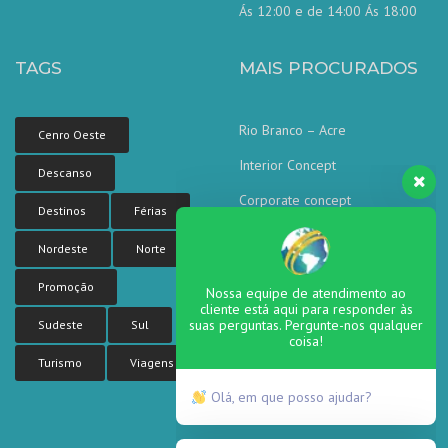
Ás 12:00 e de 14:00 Ás 18:00
TAGS
MAIS PROCURADOS
Rio Branco – Acre
Cenro Oeste
Interior Concept
Descanso
Corporate concept
Destinos
Férias
Corporate Tower
Nordeste
Norte
Sea side residence
Nossa equipe de atendimento ao
Promoção
cliente está aqui para responder às
suas perguntas. Pergunte-nos qualquer
coisa!
Sudeste
Sul
Turismo
Viagens
Olá, em que posso ajudar?