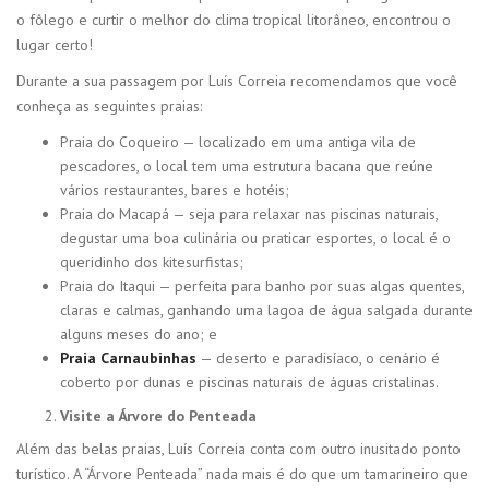
o fôlego e curtir o melhor do clima tropical litorâneo, encontrou o
lugar certo!
Durante a sua passagem por Luís Correia recomendamos que você
conheça as seguintes praias:
Praia do Coqueiro — localizado em uma antiga vila de
pescadores, o local tem uma estrutura bacana que reúne
vários restaurantes, bares e hotéis;
Praia do Macapá — seja para relaxar nas piscinas naturais,
degustar uma boa culinária ou praticar esportes, o local é o
queridinho dos kitesurfistas;
Praia do Itaqui — perfeita para banho por suas algas quentes,
claras e calmas, ganhando uma lagoa de água salgada durante
alguns meses do ano; e
Praia Carnaubinhas
— deserto e paradisíaco, o cenário é
coberto por dunas e piscinas naturais de águas cristalinas.
Visite a Árvore do Penteada
Além das belas praias, Luís Correia conta com outro inusitado ponto
turístico. A “Árvore Penteada” nada mais é do que um tamarineiro que