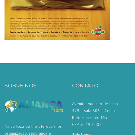
SOBRE NÓS
CONTATO
Avenida Augusto de Lima,
479 – sala 506 – Centro,
Belo Horizonte-MG
CEP 30.190-005
Na certeza de lhe oferecermos
organização, segurança e
Telefones: