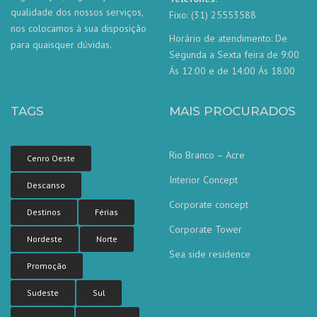
qualidade dos nossos serviços,
Fixo: (31) 25553588
nos colocamos à sua disposição
Horário de atendimento: De
para quaisquer dúvidas.
Segunda a Sexta feira de 9:00
Ás 12:00 e de 14:00 Ás 18:00
TAGS
MAIS PROCURADOS
Rio Branco – Acre
Cenro Oeste
Interior Concept
Descanso
Corporate concept
Destinos
Férias
Corporate Tower
Nordeste
Norte
Sea side residence
Promoção
Sudeste
Sul
Nossa equipe de atendimento ao