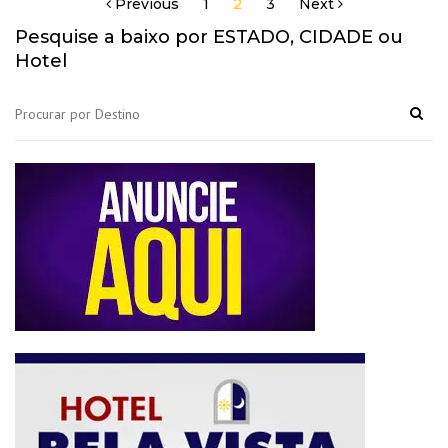
Previous
1
2
3
Next
Navegação
por
Pesquise a baixo por ESTADO, CIDADE ou
posts
Hotel