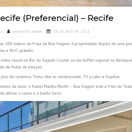
cife (Preferencial) – Recife
co
posted by
admin
16 de abril de 2021
enas 100 metros da Praia de Boa Viagem. A propriedade dispõe de uma pisc
a e Wi-Fi gratuito.
vinho casual no Bar do Saguão Crystal, ou um buffet regional no Restaura
da de frutas da estação.
iso de cerâmica. Todos têm ar-condicionado, TV a cabo e frigobar.
mentos de lazer, o Kastel Manibu Recife – Boa Viagem está a 4 km do Teat
a utilizar a sauna e o banho turco.