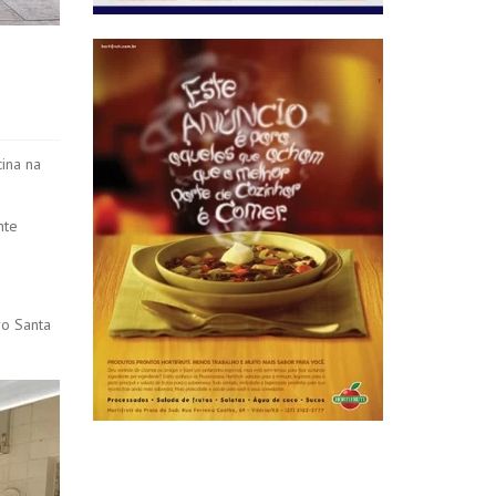
ina na
nte
ro Santa