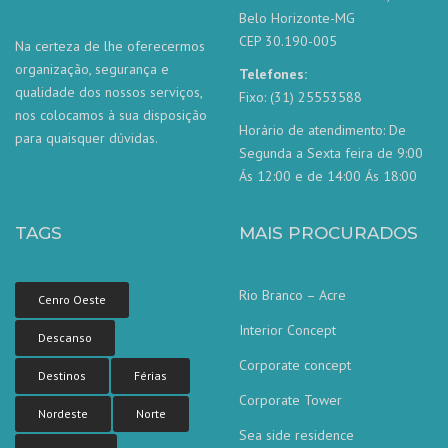
Belo Horizonte-MG
CEP 30.190-005
Na certeza de lhe oferecermos
organização, segurança e
Telefones:
qualidade dos nossos serviços,
Fixo: (31) 25553588
nos colocamos à sua disposição
Horário de atendimento: De
para quaisquer dúvidas.
Segunda a Sexta feira de 9:00
Ás 12:00 e de 14:00 Ás 18:00
TAGS
MAIS PROCURADOS
Rio Branco – Acre
Cenro Oeste
Interior Concept
Descanso
Corporate concept
Destinos
Férias
Corporate Tower
Nordeste
Norte
Sea side residence
Nossa equipe de atendimento ao