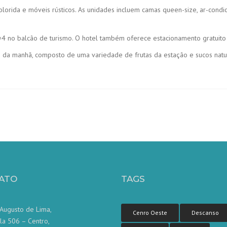
lorida e móveis rústicos. As unidades incluem camas queen-size, ar-condi
 no balcão de turismo. O hotel também oferece estacionamento gratuito 
é da manhã, composto de uma variedade de frutas da estação e sucos natur
ATO
TAGS
Augusto de Lima,
Cenro Oeste
Descanso
la 506 – Centro,