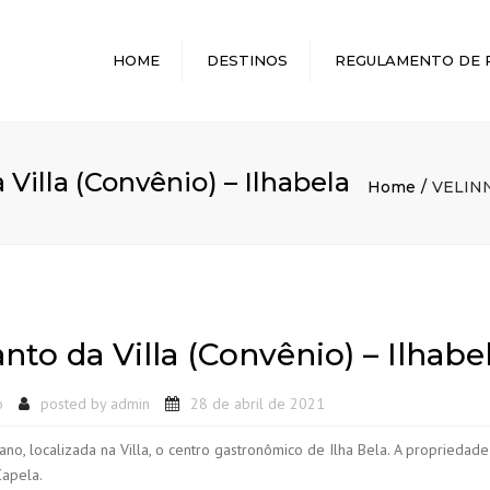
HOME
DESTINOS
REGULAMENTO DE 
MELHORES DESTINOS
illa (Convênio) – Ilhabela
Home
VELINN 
o da Villa (Convênio) – Ilhabe
o
posted by
admin
28 de abril de 2021
iano, localizada na Villa, o centro gastronômico de Ilha Bela. A propriedad
Capela.