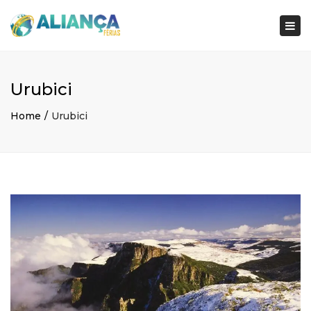
×
Togg
navi
Urubici
Home
Urubici