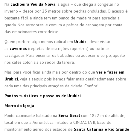
Na
cachoeira Véu da Noiva
, a água – que chega a congelar no
inverno – desce por 25 metros sobre pedras onduladas. O acesso é
bastante fácil e ainda tem um banco de madeira para apreciar a
queda. Nos arredores, é comum a prática de canoagem por conta
das emocionantes corredeiras.
Quem prefere algo menos radical em
Urubici
, deve visitar
as
cavernas
(repletas de inscrições rupestres) ou curtir as
cavalgadas. Para encerrar os trabalhos ou aquecer o corpo, aposte
nos cafés coloniais ao redor da lareira.
Mas, para você ficar ainda mais por dentro do que
ver e fazer em
Urubici
, veja a seguir, pois iremos falar mais detalhadamente sobre
cada uma das principais atrações da cidade. Confira!
Pontos turísticos e passeios de Urubici
Morro da Igreja
Ponto culminante habitado na
Serra Geral
com 1822 m de altitude,
local em que a Aeronáutica instalou o CINDACTA II, base de
monitoramento aéreo dos estados de
Santa Catarina e Rio Grande