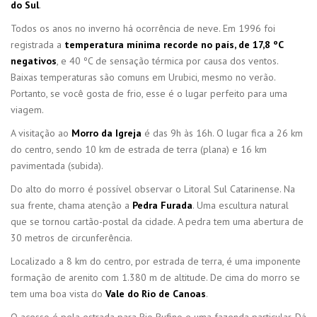
do Sul
.
Todos os anos no inverno há ocorrência de neve. Em 1996 foi
registrada a
temperatura mínima recorde no país, de 17,8 ºC
negativos
, e 40 ºC de sensação térmica por causa dos ventos.
Baixas temperaturas são comuns em Urubici, mesmo no verão.
Portanto, se você gosta de frio, esse é o lugar perfeito para uma
viagem.
A visitação ao
Morro da Igreja
é das 9h às 16h. O lugar fica a 26 km
do centro, sendo 10 km de estrada de terra (plana) e 16 km
pavimentada (subida).
Do alto do morro é possível observar o Litoral Sul Catarinense. Na
sua frente, chama atenção a
Pedra Furada
. Uma escultura natural
que se tornou cartão-postal da cidade. A pedra tem uma abertura de
30 metros de circunferência.
Localizado a 8 km do centro, por estrada de terra, é uma imponente
formação de arenito com 1.380 m de altitude. De cima do morro se
tem uma boa vista do
Vale do Rio de Canoas
.
O acesso é pela estrada para Rio Rufino e uma fazenda particular. Dá