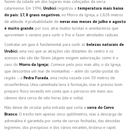
fazem da cidade um dos lugares mais cobiçados da serra
catarinense. Em 1996,
Urubici
registrou a
temperatura mais baixa
do país: 17, 8 graus negativos
, no Morro da Igreja, a 1.828 metros
de altitude. A probabilidade de
nevar nos meses de julho e agosto
é muito grande
, por isso, atrai muitos turistas e aventureiros que
aproveitam o cenário para curtir o frio e fazer atividades radicais.
Contratar um guia é fundamental para curtir as
belezas naturais de
Urubici
, uma vez que as atrações são distantes do centro e os
acessos não são tão fáceis (alguns exigem autorização, como é o
caso do
Morro da Igreja
). Comece pelo pico mais alto, o da Igreja,
que descortina um mar de montanhas – além do cartão-postal da
região – a
Pedra Furada
, uma rocha vazada com 30 metros de
circunferência. Uma caminhada leva à formação, mas é preciso bom
preparo físico levando em conta que o percurso em meio aos
cânions dura cerca de oito horas (ida e volta).
Não deixe de circular pela estrada que corta a
serra do Corvo
Branco
. O trecho tem apenas cinco quilômetros, mas a descarga de
adrenalina é garantida por conta de curvas fechadas, das descidas
íngremes, dos precipícios e dos vários mirantes, tirolesa e rapel.