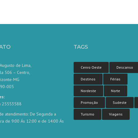
ATO
TAGS
Augusto de Lima,
Cenro Oeste
Descanso
la 506 – Centro,
rizonte-MG
Destinos
Férias
190-005
Nordeste
Norte
es:
Promoção
Sudeste
1) 25553588
de atendimento: De Segunda a
Turismo
Viagens
ira de 9:00 Ás 12:00 e de 14:00 Ás