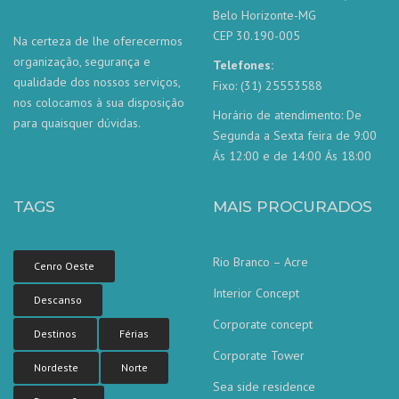
Belo Horizonte-MG
CEP 30.190-005
Na certeza de lhe oferecermos
organização, segurança e
Telefones:
qualidade dos nossos serviços,
Fixo: (31) 25553588
nos colocamos à sua disposição
Horário de atendimento: De
para quaisquer dúvidas.
Segunda a Sexta feira de 9:00
Ás 12:00 e de 14:00 Ás 18:00
TAGS
MAIS PROCURADOS
Rio Branco – Acre
Cenro Oeste
Interior Concept
Descanso
Corporate concept
Destinos
Férias
Corporate Tower
Nordeste
Norte
Sea side residence
Nossa equipe de atendimento ao