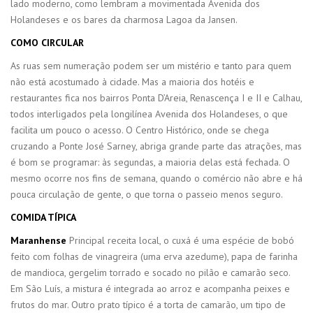
lado moderno, como lembram a movimentada Avenida dos
Holandeses e os bares da charmosa Lagoa da Jansen.
COMO CIRCULAR
As ruas sem numeração podem ser um mistério e tanto para quem
não está acostumado à cidade. Mas a maioria dos hotéis e
restaurantes fica nos bairros Ponta D’Areia, Renascença I e II e Calhau,
todos interligados pela longilínea Avenida dos Holandeses, o que
facilita um pouco o acesso. O Centro Histórico, onde se chega
cruzando a Ponte José Sarney, abriga grande parte das atrações, mas
é bom se programar: às segundas, a maioria delas está fechada. O
mesmo ocorre nos fins de semana, quando o comércio não abre e há
pouca circulação de gente, o que torna o passeio menos seguro.
COMIDA TÍPICA
Maranhense
Principal receita local, o cuxá é uma espécie de bobó
feito com folhas de vinagreira (uma erva azedume), papa de farinha
de mandioca, gergelim torrado e socado no pilão e camarão seco.
Em São Luís, a mistura é integrada ao arroz e acompanha peixes e
frutos do mar. Outro prato típico é a torta de camarão, um tipo de