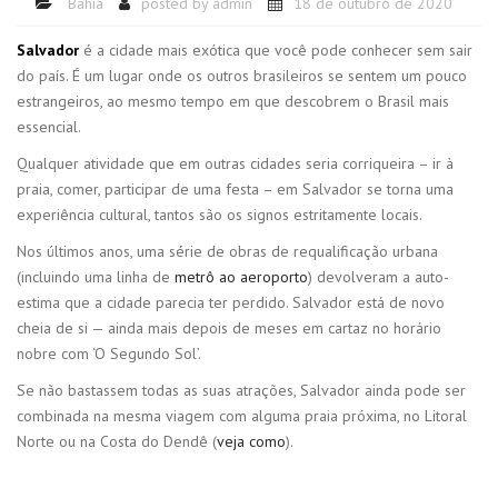
Bahia
posted by
admin
18 de outubro de 2020
Salvador
é a cidade mais exótica que você pode conhecer sem sair
do país. É um lugar onde os outros brasileiros se sentem um pouco
estrangeiros, ao mesmo tempo em que descobrem o Brasil mais
essencial.
Qualquer atividade que em outras cidades seria corriqueira – ir à
praia, comer, participar de uma festa – em Salvador se torna uma
experiência cultural, tantos são os signos estritamente locais.
Nos últimos anos, uma série de obras de requalificação urbana
(incluindo uma linha de
metrô ao aeroporto
) devolveram a auto-
estima que a cidade parecia ter perdido. Salvador está de novo
cheia de si — ainda mais depois de meses em cartaz no horário
nobre com ‘O Segundo Sol’.
Se não bastassem todas as suas atrações, Salvador ainda pode ser
combinada na mesma viagem com alguma praia próxima, no Litoral
Norte ou na Costa do Dendê (
veja como
).