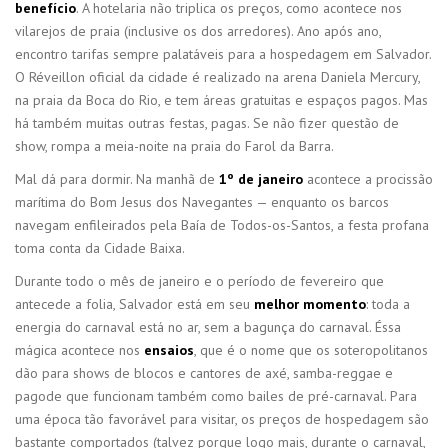
benefício
. A hotelaria não triplica os preços, como acontece nos
vilarejos de praia (inclusive os dos arredores). Ano após ano,
encontro tarifas sempre palatáveis para a hospedagem em Salvador.
O Réveillon oficial da cidade é realizado na arena Daniela Mercury,
na praia da Boca do Rio, e tem áreas gratuitas e espaços pagos. Mas
há também muitas outras festas, pagas. Se não fizer questão de
show, rompa a meia-noite na praia do Farol da Barra.
Mal dá para dormir. Na manhã de
1º de janeiro
acontece a procissão
marítima do Bom Jesus dos Navegantes — enquanto os barcos
navegam enfileirados pela Baía de Todos-os-Santos, a festa profana
toma conta da Cidade Baixa.
Durante todo o mês de janeiro e o período de fevereiro que
antecede a folia, Salvador está em seu
melhor momento
: toda a
energia do carnaval está no ar, sem a bagunça do carnaval. Éssa
mágica acontece nos
ensaios
, que é o nome que os soteropolitanos
dão para shows de blocos e cantores de axé, samba-reggae e
pagode que funcionam também como bailes de pré-carnaval. Para
uma época tão favorável para visitar, os preços de hospedagem são
bastante comportados (talvez porque logo mais, durante o carnaval,