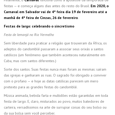
festas — e começa alguns dias antes do resto do Brasil.
Em 2020, o
Carnaval em Salvador vai de 4ª feira dia 19 de fevereiro até a
manhã de 4ª feira de Cinzas, 26 de fevereiro
.
Festas de largo: celebrando o sincretismo
Festa de Iemanjá no Rio Vermelho
Sem liberdade para praticar a religião que trouxeram da África, os
adeptos do candomblé passaram a associar seus orixás a santos
católicos (um fenômeno que também aconteceu naturalmente em
Cuba, mas com santos diferentes.)
Sorte dos santos. Suas festas nunca mais foram as mesmas: saíram
das igrejas e ganharam as ruas. O sagrado foi obrigado a conviver
com o profano — e hoje as datas católicas parecem um mero
pretexto para as grandes festas do candomblé.
Música animada, bebida farta e multidões estão garantidas em toda
festa de largo. E, claro, misturados ao povo, muitos batedores de
carteira, versadíssimos na arte de surrupiar coisas do seu bolso ou
da sua bolsa sem você perceber.