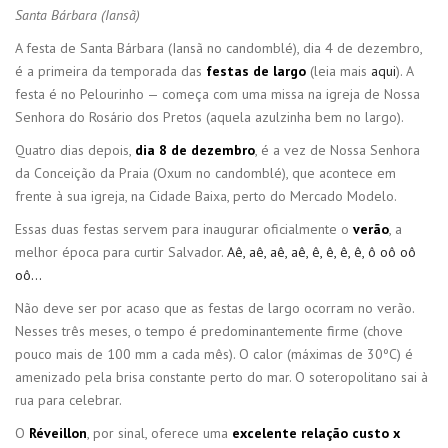
Santa Bárbara (Iansã)
A festa de Santa Bárbara (Iansã no candomblé), dia 4 de dezembro,
é a primeira da temporada das
festas de largo
(leia mais
aqui
). A
festa é no Pelourinho — começa com uma missa na igreja de Nossa
Senhora do Rosário dos Pretos (aquela azulzinha bem no largo).
Quatro dias depois,
dia 8 de dezembro
, é a vez de Nossa Senhora
da Conceição da Praia (Oxum no candomblé), que acontece em
frente à sua igreja, na Cidade Baixa, perto do Mercado Modelo.
Essas duas festas servem para inaugurar oficialmente o
verão
, a
melhor época para curtir Salvador.
Aê, aê, aê, aê, ê, ê, ê, ê, ô oô oô
oô…
Não deve ser por acaso que as festas de largo ocorram no verão.
Nesses três meses, o tempo é predominantemente firme (chove
pouco mais de 100 mm a cada mês). O calor (máximas de 30ºC) é
amenizado pela brisa constante perto do mar. O soteropolitano sai à
rua para celebrar.
O
Réveillon
, por sinal, oferece uma
excelente relação custo x