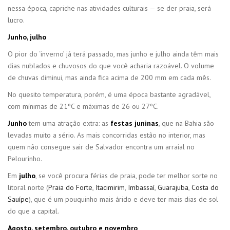
nessa época, capriche nas atividades culturais — se der praia, será
lucro.
Junho, julho
O pior do ‘inverno’ já terá passado, mas junho e julho ainda têm mais
dias nublados e chuvosos do que você acharia razoável. O volume
de chuvas diminui, mas ainda fica acima de 200 mm em cada mês.
No quesito temperatura, porém, é uma época bastante agradável,
com mínimas de 21ºC e máximas de 26 ou 27ºC.
Junho
tem uma atração extra: as
festas juninas
, que na Bahia são
levadas muito a sério. As mais concorridas estão no interior, mas
quem não consegue sair de Salvador encontra um arraial no
Pelourinho.
Em
julho
, se você procura férias de praia, pode ter melhor sorte no
litoral norte (
Praia do Forte
,
Itacimirim
,
Imbassaí
,
Guarajuba
,
Costa do
Sauípe
), que é um pouquinho mais árido e deve ter mais dias de sol
do que a capital.
Agosto, setembro, outubro e novembro