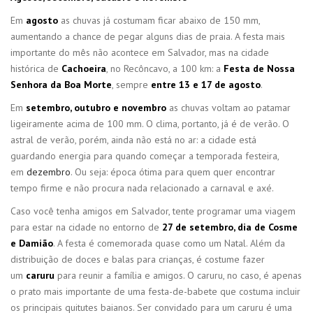
Em
agosto
as chuvas já costumam ficar abaixo de 150 mm,
aumentando a chance de pegar alguns dias de praia. A festa mais
importante do mês não acontece em Salvador, mas na cidade
histórica de
Cachoeira
, no Recôncavo, a 100 km: a
Festa de Nossa
Senhora da Boa Morte
, sempre
entre 13 e 17 de agosto
.
Em
setembro, outubro e novembro
as chuvas voltam ao patamar
ligeiramente acima de 100 mm. O clima, portanto, já é de verão. O
astral de verão, porém, ainda não está no ar: a cidade está
guardando energia para quando começar a temporada festeira,
em
dezembro
. Ou seja: época ótima para quem quer encontrar
tempo firme e não procura nada relacionado a carnaval e axé.
Caso você tenha amigos em Salvador, tente programar uma viagem
para estar na cidade no entorno de
27 de setembro, dia de Cosme
e Damião
. A festa é comemorada quase como um Natal. Além da
distribuição de doces e balas para crianças, é costume fazer
um
caruru
para reunir a família e amigos. O caruru, no caso, é apenas
o prato mais importante de uma festa-de-babete que costuma incluir
os principais quitutes baianos. Ser convidado para um caruru é uma