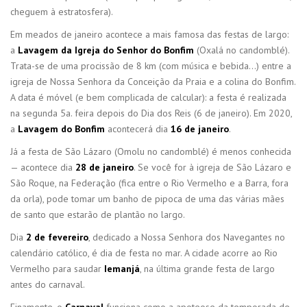
cheguem à estratosfera).
Em meados de janeiro acontece a mais famosa das festas de largo:
a
Lavagem da Igreja do Senhor do Bonfim
(Oxalá no candomblé).
Trata-se de uma procissão de 8 km (com música e bebida…) entre a
igreja de Nossa Senhora da Conceição da Praia e a colina do Bonfim.
A data é móvel (e bem complicada de calcular): a festa é realizada
na segunda 5a. feira depois do Dia dos Reis (6 de janeiro). Em 2020,
a
Lavagem do Bonfim
acontecerá dia
16 de janeiro
.
Já a festa de São Lázaro (Omolu no candomblé) é menos conhecida
— acontece dia
28 de janeiro
. Se você for à igreja de São Lázaro e
São Roque, na Federação (fica entre o Rio Vermelho e a Barra, fora
da orla), pode tomar um banho de pipoca de uma das várias mães
de santo que estarão de plantão no largo.
Dia
2 de fevereiro
, dedicado a Nossa Senhora dos Navegantes no
calendário católico, é dia de festa no mar. A cidade acorre ao Rio
Vermelho para saudar
Iemanjá
, na última grande festa de largo
antes do carnaval.
Finamente, o
Carnaval
funciona como a apoteose da temporada de