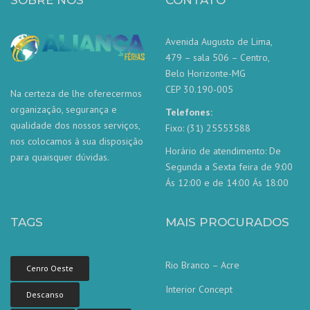
SOBRE NÓS
CONTATO
Avenida Augusto de Lima,
479 – sala 506 – Centro,
Belo Horizonte-MG
CEP 30.190-005
Na certeza de lhe oferecermos
organização, segurança e
Telefones:
qualidade dos nossos serviços,
Fixo: (31) 25553588
nos colocamos à sua disposição
Horário de atendimento: De
para quaisquer dúvidas.
Segunda a Sexta feira de 9:00
Ás 12:00 e de 14:00 Ás 18:00
TAGS
MAIS PROCURADOS
Rio Branco – Acre
Cenro Oeste
Interior Concept
Descanso