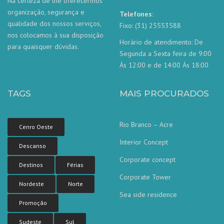
Na certeza de lhe oferecermos
organização, segurança e
Telefones:
qualidade dos nossos serviços,
Fixo: (31) 25553588
nos colocamos à sua disposição
Horário de atendimento: De
para quaisquer dúvidas.
Segunda a Sexta feira de 9:00
Ás 12:00 e de 14:00 Ás 18:00
TAGS
MAIS PROCURADOS
Rio Branco – Acre
Cenro Oeste
Interior Concept
Descanso
Corporate concept
Destinos
Férias
Corporate Tower
Nordeste
Norte
Sea side residence
Nossa equipe de atendimento ao
Promoção
cliente está aqui para responder às
suas perguntas. Pergunte-nos qualquer
coisa!
Sudeste
Sul