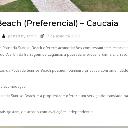
each (Preferencial) – Caucaia
posted by
admin
7 de maio de 2021
a Pousada Sunrise Beach oferece acomodações com restaurante, estacio
lhado. A 8 km da Barragem da Lagamar, a pousada oferece jardim e churrasqu
tos da Pousada Sunrise Beach possuem banheiro privativo com amenidad
 na acomodação.
ousada Sunrise Beach, e a propriedade oferece um serviço de translado pa
ais gostam, de acordo com avaliações independentes.