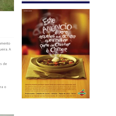
namento
eira. A
es de
ra o