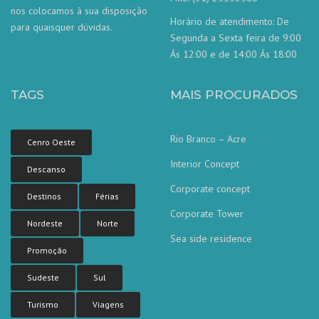
nos colocamos à sua disposição
Horário de atendimento: De
para quaisquer dúvidas.
Segunda a Sexta feira de 9:00
Ás 12:00 e de 14:00 Ás 18:00
TAGS
MAIS PROCURADOS
Rio Branco – Acre
Cenro Oeste
Interior Concept
Descanso
Corporate concept
Destinos
Férias
Corporate Tower
Nordeste
Norte
Sea side residence
Nossa equipe de atendimento ao
Promoção
cliente está aqui para responder às
suas perguntas. Pergunte-nos qualquer
coisa!
Sudeste
Sul
Turismo
Viagens
Olá, em que posso ajudar?