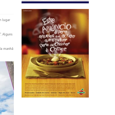
m lugar
. Alguns
 da manhã