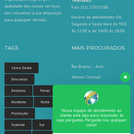
Telefones:
qualidade dos nossos serviços,
Fixo: (31) 25553588
nos colocamos à sua disposição
Horário de atendimento: De
para quaisquer dúvidas.
Segunda a Sexta feira de 9:00
Ás 12:00 e de 14:00 Ás 18:00
TAGS
MAIS PROCURADOS
Rio Branco – Acre
Cenro Oeste
Interior Concept
Descanso
Corporate concept
Destinos
Férias
Corporate Tower
Nordeste
Norte
Sea side residence
Nossa equipe de atendimento ao
Promoção
cliente está aqui para responder às
suas perguntas. Pergunte-nos qualquer
coisa!
Sudeste
Sul