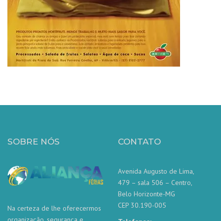
SOBRE NÓS
CONTATO
Avenida Augusto de Lima,
479 – sala 506 – Centro,
Belo Horizonte-MG
CEP 30.190-005
Na certeza de lhe oferecermos
organização, segurança e