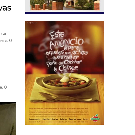
vas
o ar
ivre. O
e. O