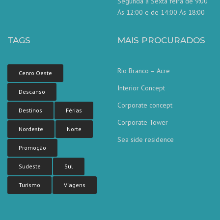
Segunda a Sexta feira de 9:00
Ás 12:00 e de 14:00 Ás 18:00
TAGS
MAIS PROCURADOS
Rio Branco – Acre
Cenro Oeste
Interior Concept
Descanso
Corporate concept
Destinos
Férias
Corporate Tower
Nordeste
Norte
Sea side residence
Nossa equipe de atendimento ao
Promoção
cliente está aqui para responder às
suas perguntas. Pergunte-nos qualquer
coisa!
Sudeste
Sul
Turismo
Viagens
Olá, em que posso ajudar?