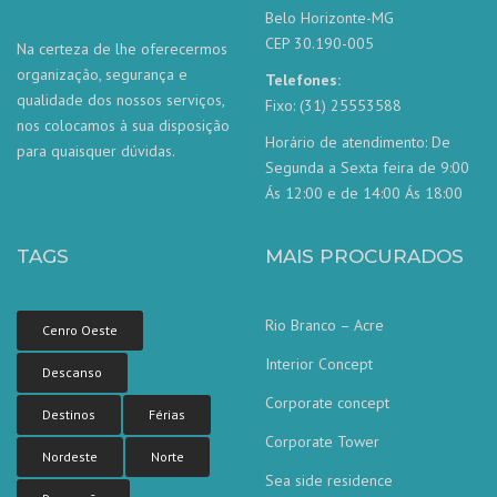
Belo Horizonte-MG
CEP 30.190-005
Na certeza de lhe oferecermos
organização, segurança e
Telefones:
qualidade dos nossos serviços,
Fixo: (31) 25553588
nos colocamos à sua disposição
Horário de atendimento: De
para quaisquer dúvidas.
Segunda a Sexta feira de 9:00
Ás 12:00 e de 14:00 Ás 18:00
TAGS
MAIS PROCURADOS
Rio Branco – Acre
Cenro Oeste
Interior Concept
Descanso
Corporate concept
Destinos
Férias
Corporate Tower
Nordeste
Norte
Sea side residence
Nossa equipe de atendimento ao