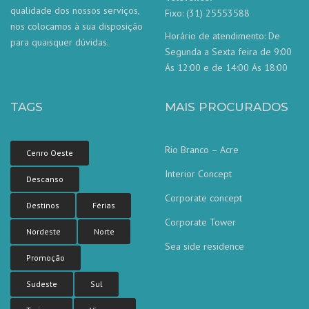
qualidade dos nossos serviços,
Fixo: (31) 25553588
nos colocamos à sua disposição
Horário de atendimento: De
para quaisquer dúvidas.
Segunda a Sexta feira de 9:00
Ás 12:00 e de 14:00 Ás 18:00
TAGS
MAIS PROCURADOS
Rio Branco – Acre
Cenro Oeste
Interior Concept
Descanso
Corporate concept
Destinos
Férias
Corporate Tower
Nordeste
Norte
Sea side residence
Nossa equipe de atendimento ao
Promoção
cliente está aqui para responder às
suas perguntas. Pergunte-nos qualquer
coisa!
Sudeste
Sul