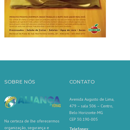
SOBRE NÓS
CONTATO
Avenida Augusto de Lima,
479 – sala 506 – Centro,
Belo Horizonte-MG
CEP 30.190-005
Na certeza de lhe oferecermos
organização, segurança e
Telefones: