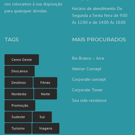
nos colocamos à sua disposição
Horário de atendimento: De
para quaisquer dúvidas.
Segunda a Sexta feira de 9:00
Ás 12:00 e de 14:00 Ás 18:00
TAGS
MAIS PROCURADOS
Rio Branco – Acre
Cenro Oeste
Interior Concept
Descanso
Corporate concept
Destinos
Férias
Corporate Tower
Nordeste
Norte
Sea side residence
Nossa equipe de atendimento ao
Promoção
cliente está aqui para responder às
suas perguntas. Pergunte-nos qualquer
coisa!
Sudeste
Sul
Turismo
Viagens
Olá, em que posso ajudar?