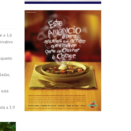
e a 1,6
ivativo
nquanto
ladas,
 está
stá a 3,9