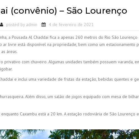
ai (convênio) – São Lourenço
posted by
admin
4 de fevereiro de 2021
nha, a Pousada Al Chaddai fica a apenas 260 metros do Rio São Lourenço 
 ar livre está disponível na propriedade, bem como um estacionamento pr
 as áreas.
iro privativo com chuveiro. Algumas unidades também possuem varanda, e
igobar.
addai e inclui uma variedade de frutas da estação, bebidas quentes e ge
hurrasqueira. Além disso, um salão de jogos equipado com mesa de bilhar
, enquanto Caxambu está a 20 km. A estação rodoviária de São Lourenço e