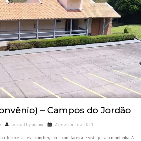
Convênio) – Campos do Jordão
o
posted by
admin
28 de abril de 2021
o oferece suítes aconchegantes com lareira e vista para a montanha. A