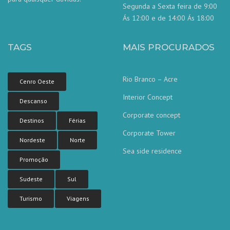
Segunda a Sexta feira de 9:00
Ás 12:00 e de 14:00 Ás 18:00
TAGS
MAIS PROCURADOS
Rio Branco – Acre
Cenro Oeste
Interior Concept
Descanso
Corporate concept
Destinos
Férias
Corporate Tower
Nordeste
Norte
Sea side residence
Nossa equipe de atendimento ao
Promoção
cliente está aqui para responder às
suas perguntas. Pergunte-nos qualquer
coisa!
Sudeste
Sul
Turismo
Viagens
Olá, em que posso ajudar?