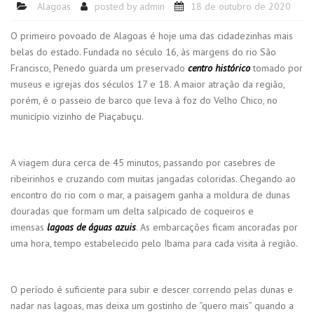
Alagoas
posted by
admin
18 de outubro de 2020
O primeiro povoado de Alagoas é hoje uma das cidadezinhas mais
belas do estado. Fundada no século 16, às margens do rio São
Francisco, Penedo guarda um preservado
centro histórico
tomado por
museus e igrejas dos séculos 17 e 18. A maior atração da região,
porém, é o passeio de barco que leva à foz do Velho Chico, no
município vizinho de Piaçabuçu.
A viagem dura cerca de 45 minutos, passando por casebres de
ribeirinhos e cruzando com muitas jangadas coloridas. Chegando ao
encontro do rio com o mar, a paisagem ganha a moldura de dunas
douradas que formam um delta salpicado de coqueiros e
imensas
lagoas de águas azuis
. As embarcações ficam ancoradas por
uma hora, tempo estabelecido pelo Ibama para cada visita à região.
O período é suficiente para subir e descer correndo pelas dunas e
nadar nas lagoas, mas deixa um gostinho de “quero mais” quando a