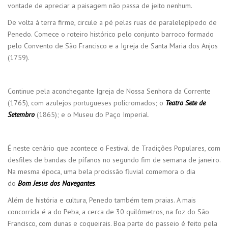
vontade de apreciar a paisagem não passa de jeito nenhum.
De volta à terra firme, circule a pé pelas ruas de paralelepípedo de
Penedo. Comece o roteiro histórico pelo conjunto barroco formado
pelo Convento de São Francisco e a Igreja de Santa Maria dos Anjos
(1759).
Continue pela aconchegante Igreja de Nossa Senhora da Corrente
(1765), com azulejos portugueses policromados; o
Teatro Sete de
Setembro
(1865); e o Museu do Paço Imperial.
É neste cenário que acontece o Festival de Tradições Populares, com
desfiles de bandas de pífanos no segundo fim de semana de janeiro.
Na mesma época, uma bela procissão fluvial comemora o dia
do
Bom Jesus dos Navegantes
.
Além de história e cultura, Penedo também tem praias. A mais
concorrida é a do Peba, a cerca de 30 quilômetros, na foz do São
Francisco, com dunas e coqueirais. Boa parte do passeio é feito pela