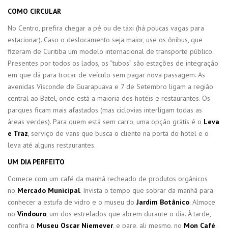
COMO CIRCULAR
No Centro, prefira chegar a pé ou de táxi (há poucas vagas para
estacionar). Caso o deslocamento seja maior, use os ônibus, que
fizeram de Curitiba um modelo internacional de transporte público.
Presentes por todos os lados, os “tubos” são estações de integração
em que dá para trocar de veículo sem pagar nova passagem. As
avenidas Visconde de Guarapuava e 7 de Setembro ligam a região
central ao Batel, onde está a maioria dos hotéis e restaurantes. Os
parques ficam mais afastados (mas ciclovias interligam todas as
áreas verdes). Para quem está sem carro, uma opção grátis é o
Leva
e Traz
, serviço de vans que busca o cliente na porta do hotel e o
leva até alguns restaurantes.
UM DIA PERFEITO
Comece com um café da manhã recheado de produtos orgânicos
no
Mercado
Municipal
. Invista o tempo que sobrar da manhã para
conhecer a estufa de vidro e o museu do
Jardim Botânico
. Almoce
no
Vindouro
, um dos estrelados que abrem durante o dia. À tarde,
confira o
Museu Oscar
Niemeyer
, e pare, ali mesmo, no
Mon Café
.