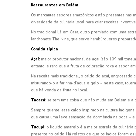
Restaurantes em Belém
Os marcantes sabores amazônicos estão presentes nas m
diversidade da culinária local para criar receitas inve
No tradicional Lá em Casa, outro premiado com uma estr
lanchonete The Nine, que serve hambúrgueres preparado
Comida típica
Açaí:
maior produtor nacional de açaí (são 109 mil tonel
entanto, é raro que a fruta de coloração roxa e sabor a
Na receita mais tradicional, o caldo do açaí, engrossad
misturando-o a farinha-d’água e gelo – neste caso, tole
que há venda da fruta no local.
Tacacá:
se tem uma coisa que não muda em Belém é a chuv
Sempre quente, esse caldo inspirado na cultura indígena
que causa uma leve sensação de dormência na boca – e 
Tucupi:
o líquido amarelo é a maior estrela da culinária 
presente no caldo. Há relatos de que os índios foram os p