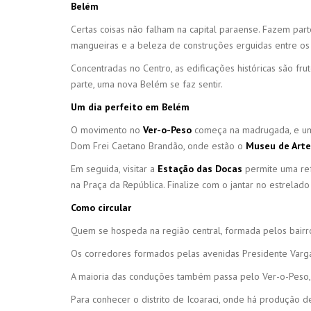
Belém
Certas coisas não falham na capital paraense. Fazem part
mangueiras e a beleza de construções erguidas entre os
Concentradas no Centro, as edificações históricas são fr
parte, uma nova Belém se faz sentir.
Um dia perfeito em Belém
O movimento no
Ver-o-Peso
começa na madrugada, e um 
Dom Frei Caetano Brandão, onde estão o
Museu de Arte
Em seguida, visitar a
Estação das Docas
permite uma re
na Praça da República. Finalize com o jantar no estrela
Como circular
Quem se hospeda na região central, formada pelos bairros
Os corredores formados pelas avenidas Presidente Vargas 
A maioria das conduções também passa pelo Ver-o-Peso, 
Para conhecer o distrito de Icoaraci, onde há produção d