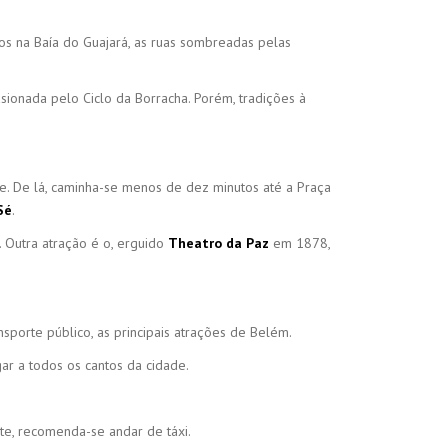
cos na Baía do Guajará, as ruas sombreadas pelas
sionada pelo Ciclo da Borracha. Porém, tradições à
. De lá, caminha-se menos de dez minutos até a Praça
Sé
.
. Outra atração é o, erguido
Theatro da Paz
em 1878,
sporte público, as principais atrações de Belém.
ar a todos os cantos da cidade.
ite, recomenda-se andar de táxi.