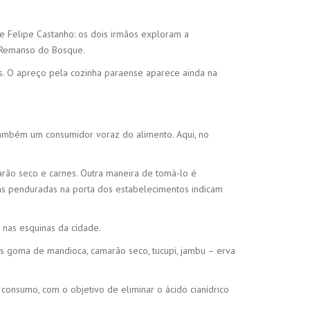
 Felipe Castanho: os dois irmãos exploram a
e Remanso do Bosque.
s. O apreço pela cozinha paraense aparece ainda na
também um consumidor voraz do alimento. Aqui, no
arão seco e carnes. Outra maneira de tomá-lo é
has penduradas na porta dos estabelecimentos indicam
 nas esquinas da cidade.
es goma de mandioca, camarão seco, tucupi, jambu – erva
 consumo, com o objetivo de eliminar o ácido cianídrico