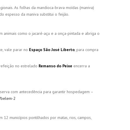
gionais. As folhas da mandioca-brava moídas (maniva)
o espesso da maniva substitui o feijão.
em animais como o jacaré-açu e a onça-pintada e abriga o
te, vale parar no
Espaço São José Liberto
, para compra
 refeição no estrelado
Remanso do Peixe
encerra a
eserva com antecedência para garantir hospedagem –
s/belem-2
m 12 municípios pontilhados por matas, rios, campos,