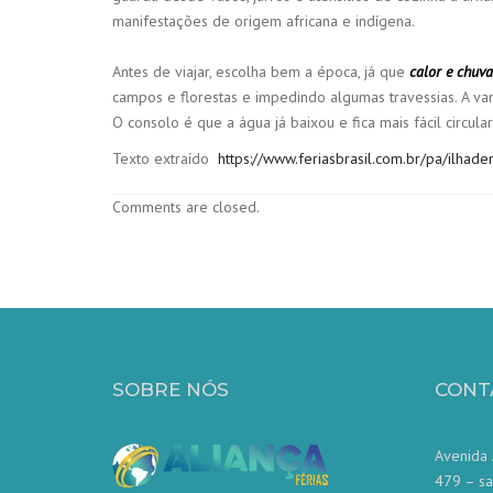
manifestações de origem africana e indígena.
Antes de viajar, escolha bem a época, já que
calor e chuv
campos e florestas e impedindo algumas travessias. A va
O consolo é que a água já baixou e fica mais fácil circula
Texto extraído
https://www.feriasbrasil.com.br/pa/ilhade
Comments are closed.
SOBRE NÓS
CONT
Avenida 
479 – sa