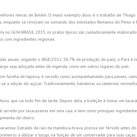
elhores mesas de Belém. O maior exemplo disso é o trabalho de Thiago e
ntivas, enquanto se revezam no comando dos estrelados Remanso do Peixe 
ela no GUIA BRASIL 2015, os pratos típicos são cuidadosamente elaborado
s com ingredientes regionais.
adas anuais, segundo o IBGE/2011, 50,7% da produção do país), o Pará é 
margo seja adoçada antes de ingerida, como em outros lugares do país.
o com farinha de tapioca, é servido como acompanhamento para peixes, cam
ra-se a adição de açúcar. Tradicionalmente, bandeiras ou lanternas vermel
a, que cai todo fim de tarde. Depois dela, a tradição é tomar um tacacá
 é servido por tacacazeiras em uma cuia, e tem como principais ingredient
pimenta-de-cheiro.
paraense. Extraído da raiz da mandioca-brava, precisa ser fervido antes do
rimeiros a utilizar o tucupi, na função de um conservante para suas caças.