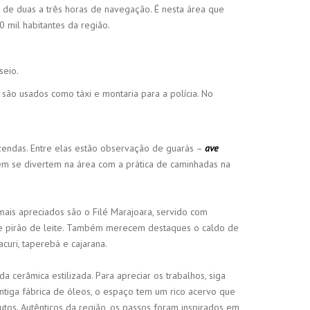
ois de duas a três horas de navegação. É nesta área que
 mil habitantes da região.
seio.
são usados como táxi e montaria para a polícia. No
azendas. Entre elas estão observação de guarás –
ave
bém se divertem na área com a prática de caminhadas na
ais apreciados são o Filé Marajoara, servido com
 de pirão de leite. Também merecem destaques o caldo de
acuri, taperebá e cajarana.
 cerâmica estilizada. Para apreciar os trabalhos, siga
ntiga fábrica de óleos, o espaço tem um rico acervo que
utos. Autênticos da região, os passos foram inspirados em