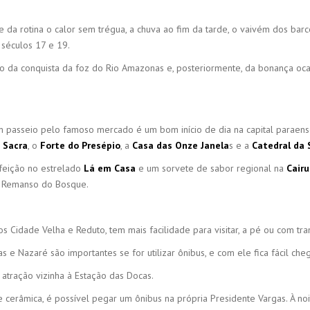
e da rotina o calor sem trégua, a chuva ao fim da tarde, o vaivém dos bar
 séculos 17 e 19.
uto da conquista da foz do Rio Amazonas e, posteriormente, da bonança oca
passeio pelo famoso mercado é um bom início de dia na capital paraense
 Sacra
, o
Forte do Presépio
, a
Casa das Onze Janela
s e a
Catedral da 
feição no estrelado
Lá em Casa
e um sorvete de sabor regional na
Cairu
do Remanso do Bosque.
 Cidade Velha e Reduto, tem mais facilidade para visitar, a pé ou com tran
e Nazaré são importantes se for utilizar ônibus, e com ele fica fácil cheg
atração vizinha à Estação das Docas.
e cerâmica, é possível pegar um ônibus na própria Presidente Vargas. À no