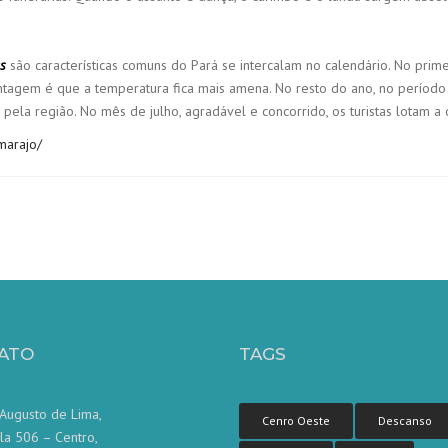
as
são características comuns do Pará se intercalam no calendário. No prim
ntagem é que a temperatura fica mais amena. No resto do ano, no período
r pela região. No mês de julho, agradável e concorrido, os turistas lotam a
marajo/
ATO
TAGS
Augusto de Lima,
Cenro Oeste
Descanso
la 506 – Centro,