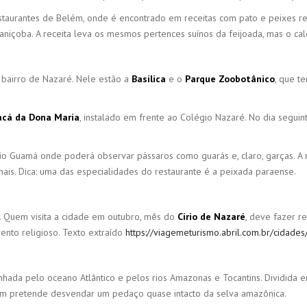
staurantes de Belém, onde é encontrado em receitas com pato e peixes re
içoba. A receita leva os mesmos pertences suínos da feijoada, mas o cald
bairro de Nazaré. Nele estão a
Basílica
e o
Parque Zoobotânico
, que t
cá da Dona Maria
, instalado em frente ao Colégio Nazaré. No dia seguin
Rio Guamá onde poderá observar pássaros como guarás e, claro, garças. A
ais. Dica: uma das especialidades do restaurante é a peixada paraense.
. Quem visita a cidade em outubro, mês do
Círio de Nazaré
, deve fazer r
ento religioso. Texto extraído
https://viagemeturismo.abril.com.br/cidade
nhada pelo oceano Atlântico e pelos rios Amazonas e Tocantins. Dividida e
em pretende desvendar um pedaço quase intacto da selva amazônica.