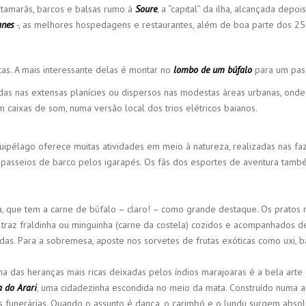
tamarãs, barcos e balsas rumo à
Soure
, a “capital” da ilha, alcançada dep
anes
-, as melhores hospedagens e restaurantes, além de boa parte dos 250
as. A mais interessante delas é montar no
lombo de um búfalo
para um pas
das nas extensas planícies ou dispersos nas modestas áreas urbanas, onde 
caixas de som, numa versão local dos trios elétricos baianos.
uipélago oferece muitas atividades em meio à natureza, realizadas nas f
e passeios de barco pelos igarapés. Os fãs dos esportes de aventura tam
 que tem a carne de búfalo – claro! – como grande destaque. Os pratos m
e traz fraldinha ou minguinha (carne da costela) cozidos e acompanhados
das. Para a sobremesa, aposte nos sorvetes de frutas exóticas como uxi, b
 das heranças mais ricas deixadas pelos índios marajoaras é a bela arte da
a do Arari
, uma cidadezinha escondida no meio da mata. Construído numa a
as funerárias. Quando o assunto é dança, o carimbó e o lundu surgem absol